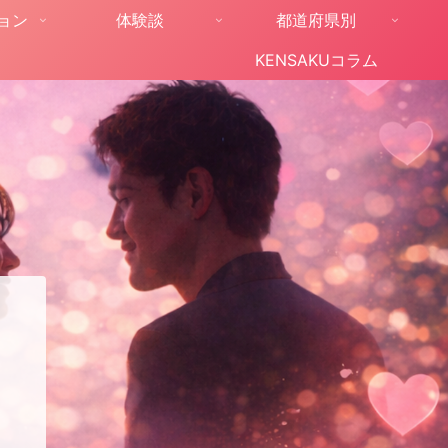
ョン
体験談
都道府県別
KENSAKUコラム
。