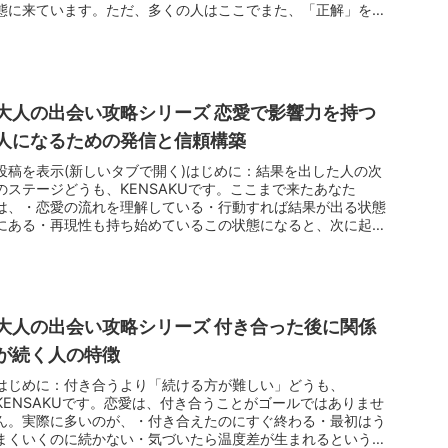
態に来ています。ただ、多くの人はここでまた、「正解」を探
し始めます。・この場...
大人の出会い攻略シリーズ 恋愛で影響力を持つ
人になるための発信と信頼構築
投稿を表示(新しいタブで開く)はじめに：結果を出した人の次
のステージどうも、KENSAKUです。ここまで来たあなた
は、・恋愛の流れを理解している・行動すれば結果が出る状態
にある・再現性も持ち始めているこの状態になると、次に起き
る変化がありま...
大人の出会い攻略シリーズ 付き合った後に関係
が続く人の特徴
はじめに：付き合うより「続ける方が難しい」どうも、
KENSAKUです。恋愛は、付き合うことがゴールではありませ
ん。実際に多いのが、・付き合えたのにすぐ終わる・最初はう
まくいくのに続かない・気づいたら温度差が生まれるというケ