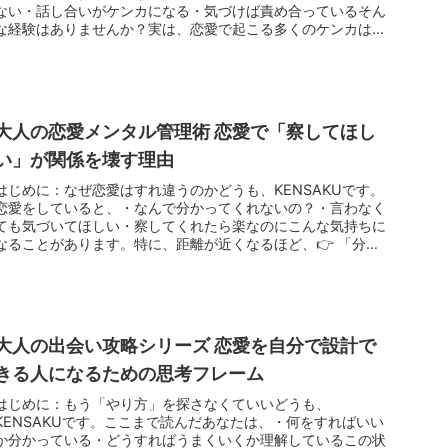
ない・話し合いがケンカになる・気づけば責め合っているそん
な経験はありませんか？実は、恋愛で起こる多くのケンカは、
👉 「何を伝えるか...
大人の恋愛メンタル管理術 恋愛で「察してほし
い」が関係を壊す理由
はじめに：なぜ恋愛はすれ違うのかどうも、KENSAKUです。
恋愛をしていると、・なんで分かってくれないの？・言わなく
ても気づいてほしい・察してくれたら楽なのにこんな気持ちに
なることがあります。特に、距離が近くなるほど、👉 「分か
ってくれるは...
大人の出会い攻略シリーズ 恋愛を自分で設計で
きる人になるための思考フレーム
はじめに：もう「やり方」を探さなくていいどうも、
KENSAKUです。ここまで読んだあなたは、・何をすればいい
か分かっている・どうすればうまくいくか理解しているこの状