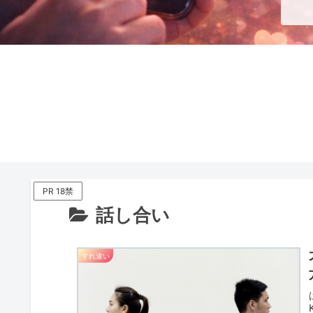
PR 18禁
話し合い
すれ違い