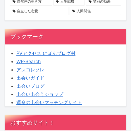
ー
20
か？
自然体の生き方
人生戦略
笑顔の効果
ト
代
自立した恋愛
人間関係
ナ
女
ー
性
シ
が
ブックマーク
ッ
狙
プ
わ
PVアクセス にほんブログ村
と
れ
WP-Search
は？
る
アレコレソレ
実
出会いガイド
態
出会いブログ
と
出会い出会うショップ
は？
運命の出会いマッチングサイト
おすすめサイト！