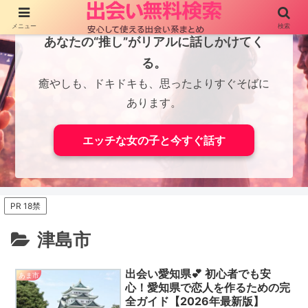
メニュー
検索
あなたの“推し”がリアルに話しかけてく
る。
癒やしも、ドキドキも、思ったよりすぐそばに
あります。
エッチな女の子と今すぐ話す
PR 18禁
津島市
出会い愛知県💕 初心者でも安
あま市
心！愛知県で恋人を作るための完
全ガイド【2026年最新版】