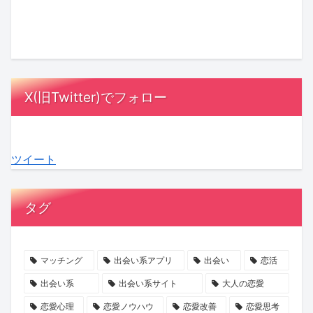
ト
×
「必
山
本
氏
ナ
バ
ず
ま
当
と
ー
ト
勝
す
は
ど
に
ル
て
み
も
う
な
で
る」
ず
っ
向
X(旧Twitter)でフォロー
る
紡
の
高
と
き
理
ぐ
誘
原
し
合
由
「花
惑
×
た
う？
ツイート
と
嫁」
に
マ
い
女
は？
の
ご
ッ
夫
性
支
物
注
チ
婦
100
タグ
え
語！
意！
ン
の“心
人
合
『魔
マ
グ
の
の
う
剣
ッ
イ
声”を
本
マッチング
出会い系アプリ
出会い
恋活
関
の
チ
ベ
聞
音
出会い系
出会い系サイト
大人の恋愛
係
花
ン
ン
い
か
恋愛心理
恋愛ノウハウ
恋愛改善
恋愛思考