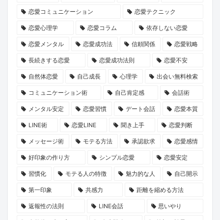
を
嫁
グ
ト
て
ら
恋愛コミュニケーション
恋愛テクニック
築
-
ア
2026」
み
学
恋愛心理学
恋愛コラム
依存しない恋愛
く
ヴ
プ
で
ま
ぶ、
心
ァ
リ
運
し
大
恋愛メンタル
恋愛成功法
信頼関係
恋愛戦略
理
ル
経
命
た。
人
長続きする恋愛
恋愛成功法則
恋愛不安
学
キ
由
の
の
自然体恋愛
自己成長
心理学
出会い無料検索
ュ
の
出
恋
コミュニケーション術
自己肯定感
会話術
リ
競
会
の
メンタル安定
恋愛習慣
デート会話
恋愛本質
ア-』
馬
い
育
LINE術
恋愛LINE
聞き上手
恋愛判断
が
予
を
み
描
想
見
方
メッセージ術
モテる方法
承認欲求
恋愛感情
く
ソ
つ
好印象の作り方
シンプル恋愛
恋愛安定
理
フ
け
習慣化
モテる人の特徴
魅力的な人
自己開示
想
ト
ま
第一印象
共感力
距離を縮める方法
の
詐
せ
返報性の法則
LINE会話
思いやり
パ
欺、
ん