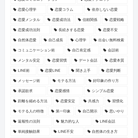
誘
長
た
運
な
恋』
恋愛心理学
恋愛コラム
依存しない恋愛
い
物
の
命
出
2
方
語」
運
を
会
巻
恋愛メンタル
恋愛成功法
信頼関係
恋愛戦略
と
命
リ
い
が、
恋愛成功法則
長続きする恋愛
恋愛不安
は？
の
セ
の
あ
自然体恋愛
自己成長
心理学
出会い無料検索
1
ッ
本
な
コミュニケーション術
自己肯定感
会話術
冊
ト
音
た
メンタル安定
恋愛習慣
デート会話
恋愛本質
と“推
し
に
の
LINE術
恋愛LINE
聞き上手
恋愛判断
し
ま
迫
恋
キ
せ
る
を
メッセージ術
モテる方法
好印象の作り方
ャ
ん
新
後
承認欲求
恋愛感情
シンプル恋愛
ラ”に
か？
企
押
距離を縮める方法
恋愛安定
共感力
習慣化
出
画
し
モテる人の特徴
第一印象
自己開示
思いやり
会
に
す
返報性の法則
魅力的な人
LINE会話
う
KENSAKU
る
旅
も
か
単純接触効果
LINE不安
自然体の生き方