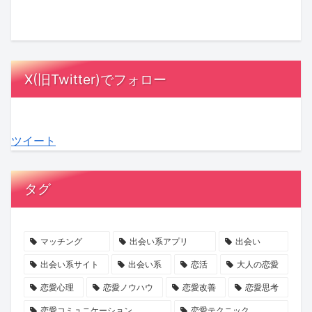
と
に
は
さ
ゴ
け
は？
MC
漫
ん
ー
は
相
陣
画
の
ジ
「賭
手
も
の
『お
ャ
け」？
X(旧Twitter)でフォロー
に
感
中
盆
ス」
『賭
負
動！
に？
浄
の
け
担
結
『ラ
化
マ
か
ツイート
を
婚
ブ
キ
マ
ら
か
へ
タ
ャ
に
は
け
の
イ
ン
就
じ
タグ
な
本
プ
ペ
任！
ま
い
音
診
ー
ハ
る
デ
が
断』
ン』
イ
最
マッチング
出会い系アプリ
出会い
ー
紡
で、
で
ク
後
出会い系サイト
出会い系
恋活
大人の恋愛
ト
ぐ
あ
心
ラ
の
恋愛心理
恋愛ノウハウ
恋愛改善
恋愛思考
の
「成
な
と
ス
初
恋愛コミュニケーション
恋愛テクニック