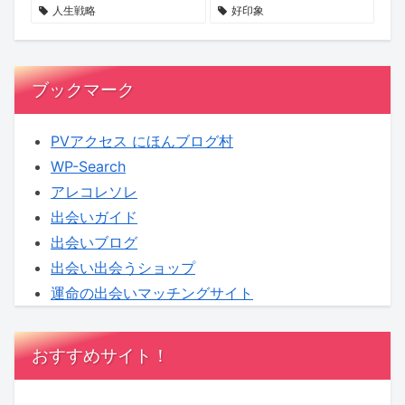
へ！
期
も
人生戦略
好印象
【KENSAKU
待
し
コ
れ
ラ
ま
ブックマーク
ム】
せ
ん
PVアクセス にほんブログ村
WP-Search
アレコレソレ
出会いガイド
出会いブログ
出会い出会うショップ
運命の出会いマッチングサイト
おすすめサイト！