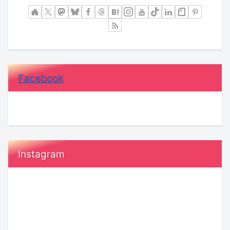
Facebook
Instagram
恋
【KENSAKU
愛
コ
で
ラ