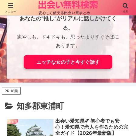
メニュー
検索
あなたの“推し”がリアルに話しかけてく
る。
癒やしも、ドキドキも、思ったよりすぐそばに
あります。
エッチな女の子と今すぐ話す
PR 18禁
知多郡東浦町
出会い愛知県💕 初心者でも安
あま市
心！愛知県で恋人を作るための完
全ガイド【2026年最新版】