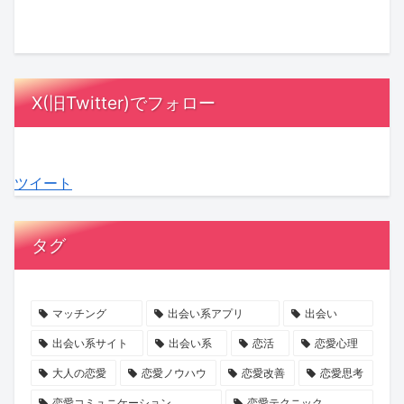
の
藤
式、
と
Ayumi
は
結
夏
招
は？
Hills
「メ
婚
希
待
成
さ
ン
に
さ
ゲ
長
ん
パ」
X(旧Twitter)でフォロー
お
ん
ス
を
初
が
け
の
ト
支
エ
鍵！“選
る
極
は
え
ッ
ぶ
ツイート
「縁
寒
「10
合
セ
疲
起」
プ
人
う
イ
れ”を
意
ロ
未
心
『愛
な
タグ
識
ポ
満」
理
さ
く
調
ー
が
学
れ
す
査
ズ
最
る
短
マッチング
出会い系アプリ
出会い
か
秘
多
の
期
出会い系サイト
出会い系
恋活
恋愛心理
ら
話
に。
を
集
大人の恋愛
恋愛ノウハウ
恋愛改善
恋愛思考
見
に
お
待
中
恋愛コミュニケーション
恋愛テクニック