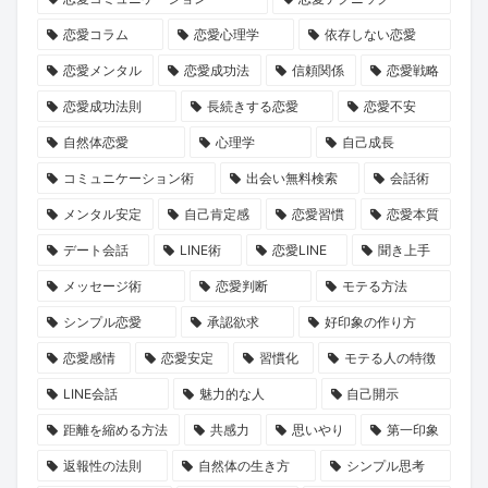
え
見
も
た
コ
恋愛コラム
恋愛心理学
依存しない恋愛
た、
る、
て
な
ー
新
新
な
い
チ
恋愛メンタル
恋愛成功法
信頼関係
恋愛戦略
し
し
し
で』
ン
恋愛成功法則
長続きする恋愛
恋愛不安
い
い
重
が
グ
自然体恋愛
心理学
自己成長
結
出
視
問
「naco-
コミュニケーション術
出会い無料検索
会話術
婚
会
の
い
do
メンタル安定
自己肯定感
恋愛習慣
恋愛本質
の
い
少
か
Coach
デート会話
LINE術
恋愛LINE
聞き上手
カ
の
人
け
ラ
タ
可
数
る
イ
メッセージ術
恋愛判断
モテる方法
チ
能
婚
「選
ト
シンプル恋愛
承認欲求
好印象の作り方
と
性
が
べ
プ
恋愛感情
恋愛安定
習慣化
モテる人の特徴
は？
主
る
ラ
LINE会話
魅力的な人
自己開示
流
人
ン」
距離を縮める方法
共感力
思いやり
第一印象
と
生」
が
な
の
新
返報性の法則
自然体の生き方
シンプル思考