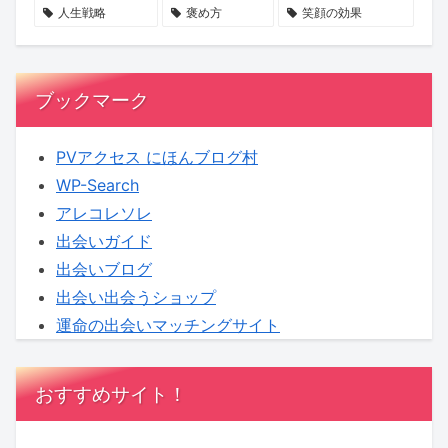
る
価
登
人生戦略
褒め方
笑顔の効果
時
値
場
代
へ
ブックマーク
PVアクセス にほんブログ村
WP-Search
アレコレソレ
出会いガイド
出会いブログ
出会い出会うショップ
運命の出会いマッチングサイト
おすすめサイト！