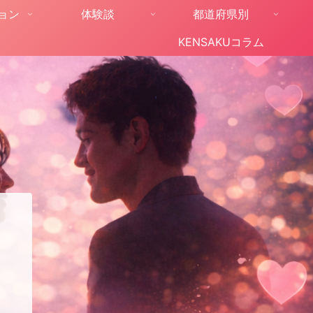
ョン
体験談
都道府県別
KENSAKUコラム
。