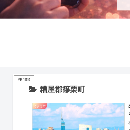
PR 18禁
糟屋郡篠栗町
うきは市