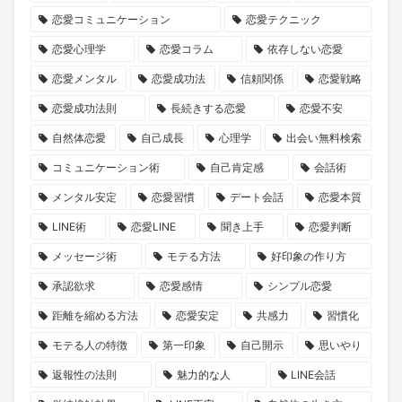
の
「成
な
と
ス
初
恋愛コミュニケーション
恋愛テクニック
誘
長
た
運
な
恋』
恋愛心理学
恋愛コラム
依存しない恋愛
い
物
の
命
出
2
方
語」
運
を
会
巻
恋愛メンタル
恋愛成功法
信頼関係
恋愛戦略
と
命
リ
い
が、
恋愛成功法則
長続きする恋愛
恋愛不安
は？
の
セ
の
あ
自然体恋愛
自己成長
心理学
出会い無料検索
1
ッ
本
な
コミュニケーション術
自己肯定感
会話術
冊
ト
音
た
メンタル安定
恋愛習慣
デート会話
恋愛本質
と“推
し
に
の
LINE術
恋愛LINE
聞き上手
恋愛判断
し
ま
迫
恋
キ
せ
る
を
メッセージ術
モテる方法
好印象の作り方
ャ
ん
新
後
承認欲求
恋愛感情
シンプル恋愛
ラ”に
か？
企
押
距離を縮める方法
恋愛安定
共感力
習慣化
出
画
し
モテる人の特徴
第一印象
自己開示
思いやり
会
に
す
返報性の法則
魅力的な人
LINE会話
う
KENSAKU
る