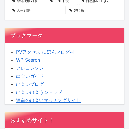
旅
も
か
単純接触効果
LINE不安
自然体の生き方
へ！
期
も
人生戦略
好印象
【KENSAKU
待
し
コ
れ
ラ
ま
ブックマーク
ム】
せ
ん
PVアクセス にほんブログ村
WP-Search
アレコレソレ
出会いガイド
出会いブログ
出会い出会うショップ
運命の出会いマッチングサイト
おすすめサイト！