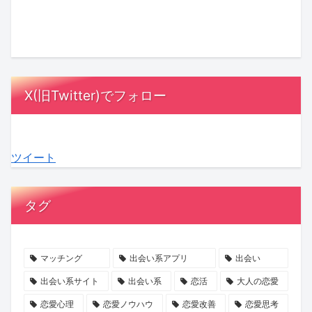
由
回
ト
み
ク
か
と
に
は
さ
ゴ
け
は？
MC
漫
ん
ー
は
相
陣
画
の
ジ
「賭
手
も
の
『お
ャ
け」？
X(旧Twitter)でフォロー
に
感
中
盆
ス」
『賭
負
動！
に？
浄
の
け
担
結
『ラ
化
マ
か
ツイート
を
婚
ブ
キ
マ
ら
か
へ
タ
ャ
に
は
け
の
イ
ン
就
じ
タグ
な
本
プ
ペ
任！
ま
い
音
診
ー
ハ
る
デ
が
断』
ン』
イ
最
マッチング
出会い系アプリ
出会い
ー
紡
で、
で
ク
後
出会い系サイト
出会い系
恋活
大人の恋愛
ト
ぐ
あ
心
ラ
の
恋愛心理
恋愛ノウハウ
恋愛改善
恋愛思考