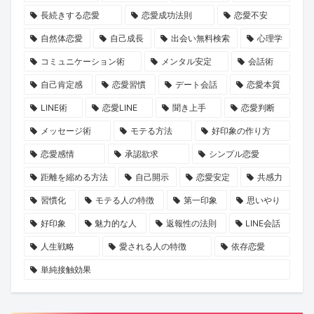
ご
ン
ル
体
踏
長続きする恋愛
恋愛成功法則
恋愛不安
案
ト
が
制
み
自然体恋愛
自己成長
出会い無料検索
心理学
内
交
で
出
コミュニケーション術
メンタル安定
会話術
際
全
し
自己肯定感
恋愛習慣
デート会話
恋愛本質
期
国
ま
LINE術
恋愛LINE
聞き上手
恋愛判断
間
展
せ
に
開
ん
メッセージ術
モテる方法
好印象の作り方
大
へ
か？
恋愛感情
承認欲求
シンプル恋愛
き
距離を縮める方法
自己開示
恋愛安定
共感力
く
習慣化
モテる人の特徴
第一印象
思いやり
影
好印象
魅力的な人
返報性の法則
LINE会話
響
す
人生戦略
愛される人の特徴
依存恋愛
る
単純接触効果
現
実