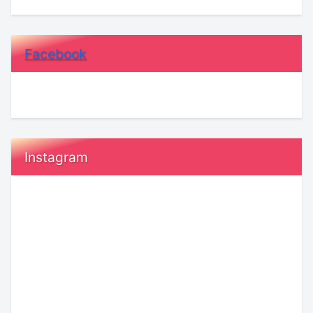
Facebook
Instagram
8
友
月
だ
10
ち
日
作
発
り
売！
ア