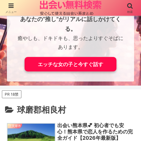
メニュー
検索
あなたの“推し”がリアルに話しかけてく
る。
癒やしも、ドキドキも、思ったよりすぐそばに
あります。
エッチな女の子と今すぐ話す
PR 18禁
球磨郡相良村
出会い熊本県💕 初心者でも安
上天草市
心！熊本県で恋人を作るための完
全ガイド【2026年最新版】