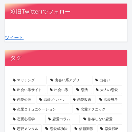
た
く
で
海・
で
む
X(旧Twitter)でフォロー
を
み
恋
関
新
あ
夢
子
人
西
し
な
中
氏
を
2
い
た
ツイート
に
が
作
府
出
へ。
さ
語
る
8
会
新
せ
る、
に
県
い
診
タグ
る
前
は
へ
を
断
恋
向
平
拡
見
で
愛
き
均
大！
つ
自
マッチング
出会い系アプリ
出会い
小
な
1.2
月
け
分
出会い系サイト
出会い系
恋活
大人の恋愛
説
出
年？
間
ま
を
恋愛心理
恋愛ノウハウ
恋愛改善
恋愛思考
の
会
会
200
せ
知
恋愛コミュニケーション
恋愛テクニック
世
い
話
回
ん
り、
恋愛心理学
恋愛コラム
依存しない恋愛
界
の
ス
開
か？
一
へ
ヒ
キ
催
歩
恋愛メンタル
恋愛成功法
信頼関係
恋愛戦略