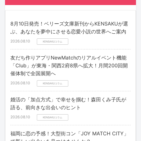
8月10日発売！ベリーズ文庫新刊からKENSAKUが選
ぶ、あなたを夢中にさせる恋愛小説の世界へご案内
2026.08.10
KENSAKUコラム
友だち作りアプリNewMatchのリアルイベント機能
「Club」が東海・関西2府8県へ拡大！月間200回開
催体制で全国展開へ
2026.08.10
KENSAKUコラム
婚活の「加点方式」で幸せを掴む！森田くみ子氏が
語る、前向きな出会いのヒント
2026.08.10
KENSAKUコラム
福岡に恋の予感！大型街コン「JOY MATCH CITY」