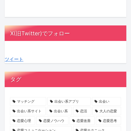
と
に
は
さ
ゴ
け
は？
MC
漫
ん
ー
は
相
陣
画
の
ジ
「賭
手
も
の
『お
ャ
け」？
X(旧Twitter)でフォロー
に
感
中
盆
ス」
『賭
負
動！
に？
浄
の
け
担
結
『ラ
化
マ
か
ツイート
を
婚
ブ
キ
マ
ら
か
へ
タ
ャ
に
は
け
の
イ
ン
就
じ
タグ
な
本
プ
ペ
任！
ま
い
音
診
ー
ハ
る
デ
が
断』
ン』
イ
最
マッチング
出会い系アプリ
出会い
ー
紡
で、
で
ク
後
出会い系サイト
出会い系
恋活
大人の恋愛
ト
ぐ
あ
心
ラ
の
恋愛心理
恋愛ノウハウ
恋愛改善
恋愛思考
の
「成
な
と
ス
初
恋愛コミュニケーション
恋愛テクニック