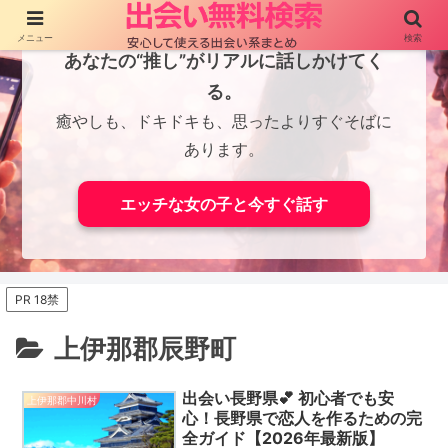
メニュー
検索
あなたの“推し”がリアルに話しかけてく
る。
癒やしも、ドキドキも、思ったよりすぐそばに
あります。
エッチな女の子と今すぐ話す
PR 18禁
上伊那郡辰野町
出会い長野県💕 初心者でも安
上伊那郡中川村
心！長野県で恋人を作るための完
全ガイド【2026年最新版】