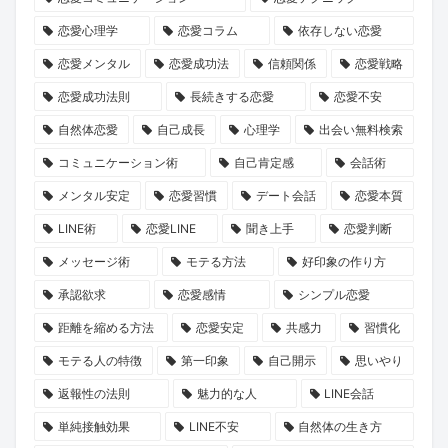
誘
長
た
運
な
恋』
恋愛心理学
恋愛コラム
依存しない恋愛
い
物
の
命
出
2
方
語」
運
を
会
巻
恋愛メンタル
恋愛成功法
信頼関係
恋愛戦略
と
命
リ
い
が、
恋愛成功法則
長続きする恋愛
恋愛不安
は？
の
セ
の
あ
自然体恋愛
自己成長
心理学
出会い無料検索
1
ッ
本
な
コミュニケーション術
自己肯定感
会話術
冊
ト
音
た
メンタル安定
恋愛習慣
デート会話
恋愛本質
と“推
し
に
の
LINE術
恋愛LINE
聞き上手
恋愛判断
し
ま
迫
恋
キ
せ
る
を
メッセージ術
モテる方法
好印象の作り方
ャ
ん
新
後
承認欲求
恋愛感情
シンプル恋愛
ラ”に
か？
企
押
距離を縮める方法
恋愛安定
共感力
習慣化
出
画
し
モテる人の特徴
第一印象
自己開示
思いやり
会
に
す
返報性の法則
魅力的な人
LINE会話
う
KENSAKU
る
旅
も
か
単純接触効果
LINE不安
自然体の生き方