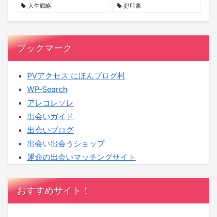
へ！
期
も
人生戦略
好印象
【KENSAKU
待
し
コ
れ
ラ
ま
ブックマーク
ム】
せ
ん
PVアクセス にほんブログ村
WP-Search
アレコレソレ
出会いガイド
出会いブログ
出会い出会うショップ
運命の出会いマッチングサイト
おすすめサイト！