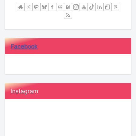
Facebook
Instagram
恋
【KENSAKU
愛
コ
で
ラ