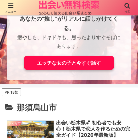
メニュー
検索
あなたの“推し”がリアルに話しかけてく
る。
癒やしも、ドキドキも、思ったよりすぐそばに
あります。
エッチな女の子と今すぐ話す
PR 18禁
那須烏山市
出会い栃木県💕 初心者でも安
さくら市
心！栃木県で恋人を作るための完
全ガイド【2026年最新版】