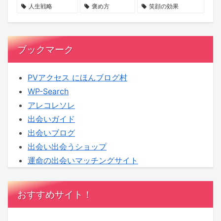
る
価
登
人生戦略
褒め方
笑顔の効果
時
値
場
代
へ
ブックマーク
PVアクセス にほんブログ村
WP-Search
アレコレソレ
出会いガイド
出会いブログ
出会い出会うショップ
運命の出会いマッチングサイト
おすすめサイト！