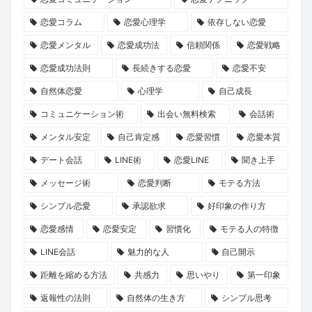
え
見
も
た
コ
恋愛コラム
恋愛心理学
依存しない恋愛
た、
る、
て
な
ー
新
新
な
い
チ
恋愛メンタル
恋愛成功法
信頼関係
恋愛戦略
し
し
し
で』
ン
恋愛成功法則
長続きする恋愛
恋愛不安
い
い
重
が
グ
自然体恋愛
心理学
自己成長
結
出
視
問
「naco-
コミュニケーション術
出会い無料検索
会話術
婚
会
の
い
do
メンタル安定
自己肯定感
恋愛習慣
恋愛本質
の
い
少
か
Coach
デート会話
LINE術
恋愛LINE
聞き上手
カ
の
人
け
ラ
タ
可
数
る
イ
メッセージ術
恋愛判断
モテる方法
チ
能
婚
「選
ト
シンプル恋愛
承認欲求
好印象の作り方
と
性
が
べ
プ
恋愛感情
恋愛安定
習慣化
モテる人の特徴
は？
主
る
ラ
LINE会話
魅力的な人
自己開示
流
人
ン」
距離を縮める方法
共感力
思いやり
第一印象
と
生」
が
な
の
新
返報性の法則
自然体の生き方
シンプル思考