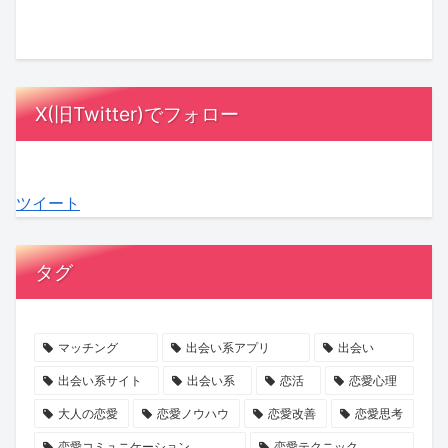
の
藤
式、
と
Ayumi
は
結
夏
招
は？
Hills
「メ
婚
希
待
成
さ
ン
に
さ
ゲ
長
ん
パ」
X(旧Twitter)でフォロー
お
ん
ス
を
初
が
け
の
ト
支
エ
鍵！“選
る
極
は
え
ッ
ぶ
ツイート
「縁
寒
「10
合
セ
疲
起」
プ
人
う
イ
れ”を
意
ロ
未
心
『愛
な
タグ
識
ポ
満」
理
さ
く
調
ー
が
学
れ
す
査
ズ
最
る
短
マッチング
出会い系アプリ
出会い
か
秘
多
の
期
出会い系サイト
出会い系
恋活
恋愛心理
ら
話
に。
を
集
大人の恋愛
恋愛ノウハウ
恋愛改善
恋愛思考
見
に
お
待
中
恋愛コミュニケーション
恋愛テクニック