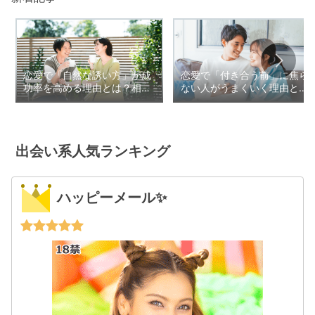
恋愛で「自然な誘い方」が成
恋愛で「付き合う前」に焦ら
功率を高める理由とは？相手
ない人がうまくいく理由と
に負担をかけないデートの誘
は？信頼を育てる交際の始め
い方
方
出会い系人気ランキング
ハッピーメール✨