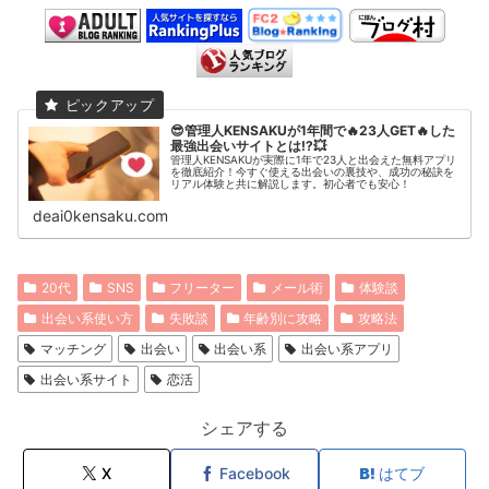
😎管理人KENSAKUが1年間で🔥23人GET🔥した
最強出会いサイトとは⁉️💥
管理人KENSAKUが実際に1年で23人と出会えた無料アプリ
を徹底紹介！今すぐ使える出会いの裏技や、成功の秘訣を
リアル体験と共に解説します。初心者でも安心！
deai0kensaku.com
20代
SNS
フリーター
メール術
体験談
出会い系使い方
失敗談
年齢別に攻略
攻略法
マッチング
出会い
出会い系
出会い系アプリ
出会い系サイト
恋活
シェアする
X
Facebook
はてブ