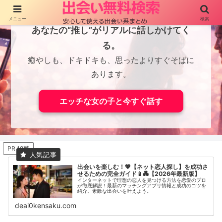
メニュー
検索
あなたの“推し”がリアルに話しかけてく
る。
癒やしも、ドキドキも、思ったよりすぐそばに
あります。
エッチな女の子と今すぐ話す
PR 18禁
出会いを楽しむ！💖【ネット恋人探し】を成功さ
せるための完全ガイド📱💑【2026年最新版】
インターネットで理想の恋人を見つける方法を恋愛のプロ
が徹底解説！最新のマッチングアプリ情報と成功のコツを
紹介。素敵な出会いを叶えよう。
deai0kensaku.com