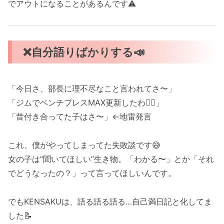
でアウトになることがあるんです⚠️
❌自分語りばかりする📣
「今日さ、部長に理不尽なこと言われてさ〜」
「ジムでベンチプレスMAX更新したわ🏋️‍♂️」
「昔付き合ってた子はさ〜」←地雷発言
これ、僕がやってしまってた失敗談です😅
女の子は“聞いてほしい”生き物。「わかる〜」とか「それ
でどうなったの？」って言ってほしいんです。
でもKENSAKUは、語る語る語る…自己満日記と化してま
した📝