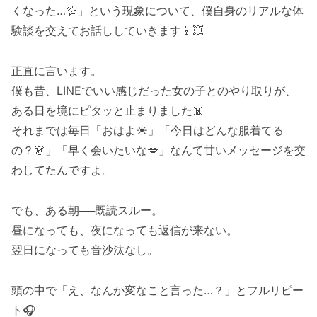
くなった…💦」という現象について、僕自身のリアルな体
験談を交えてお話ししていきます📱💥
正直に言います。
僕も昔、LINEでいい感じだった女の子とのやり取りが、
ある日を境にピタッと止まりました📵
それまでは毎日「おはよ☀️」「今日はどんな服着てる
の？👗」「早く会いたいな💋」なんて甘いメッセージを交
わしてたんですよ。
でも、ある朝──既読スルー。
昼になっても、夜になっても返信が来ない。
翌日になっても音沙汰なし。
頭の中で「え、なんか変なこと言った…？」とフルリピー
ト🎧