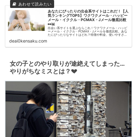
あなたにぴったりの出会系サイトはこれだ！【人
気ランキングTOP5】ワクワクメール・ハッピー
メール・イククル・PCMAX・Jメール徹底比較
👀📊
出会い系サイトを選ぶならこれ！ワクワクメール・ハッピ
ーメール・イククル・PCMAX・Jメールを徹底比較。あな
たにぴったりなサイトはどれ？特徴や料金、使いやすさを
詳しく解説！
deai0kensaku.com
女の子とのやり取りが途絶えてしまった…
やりがちなミスとは？💔