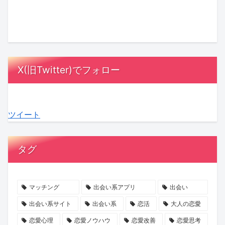
え
で
恋
い
出
の
る、
2
愛
く
会
探
心
年
に
理
い
偵」
揺
2
忍
由
を！
は
さ
ヶ
び
と
年
要
X(旧Twitter)でフォロー
ぶ
月！
寄
は？
齢
注
る
あ
る
信
別
意？
関
な
「チ
頼
「SAKURA
見
ツイート
係
た
ャ
を
も
極
性
の
ピ
育
の
め
未
男」
て
づ
た
タグ
来
の
る
く
い“良
を
影？
交
り
心
考
AI
際
婚
的”の
マッチング
出会い系アプリ
出会い
え
時
の
活」
真
出会い系サイト
出会い系
恋活
大人の恋愛
る
代
始
で
実
恋愛心理
恋愛ノウハウ
恋愛改善
恋愛思考