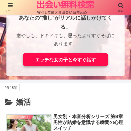
メニュー
検索
あなたの“推し”がリアルに話しかけてく
る。
癒やしも、ドキドキも、思ったよりすぐそばに
あります。
エッチな女の子と今すぐ話す
PR 18禁
婚活
男女別・本音分析シリーズ 第9章
10代（18歳以上）
男性が結婚を意識する瞬間の心理
スイッチ