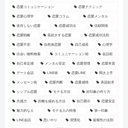
ヒ
の
め
素
を
恋愛コミュニケーション
恋愛テクニック
ン
コ
方
敵
KENSAKU
恋愛心理学
恋愛コラム
恋愛メンタル
ト
ミ
な
が
ュ
一
解
依存しない恋愛
恋愛成功法
信頼関係
ニ
日
説！
恋愛戦略
長続きする恋愛
恋愛成功法則
ケ
を
恋愛不安
自然体恋愛
自己成長
心理学
ー
出会い無料検索
コミュニケーション術
会話術
シ
自己肯定感
メンタル安定
恋愛習慣
恋愛本質
ョ
デート会話
LINE術
恋愛LINE
聞き上手
ン
を
メッセージ術
恋愛判断
恋愛感情
承認欲求
KENSAKU
シンプル恋愛
モテる方法
好印象の作り方
が
共感力
距離を縮める方法
自己開示
恋愛安定
考
魅力的な人
モテる人の特徴
第一印象
察
LINE会話
思いやり
習慣化
返報性の法則