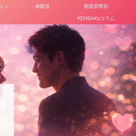
ョン
体験談
都道府県別
KENSAKUコラム
。