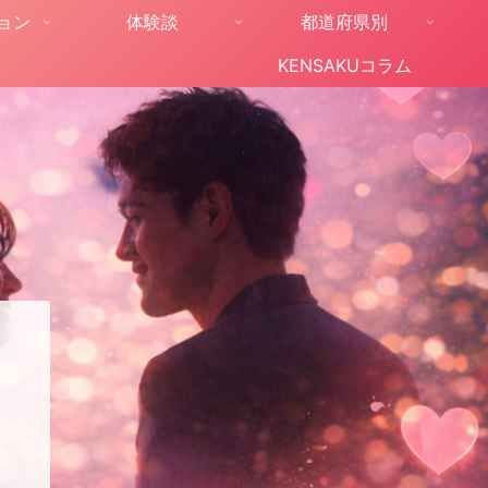
ョン
体験談
都道府県別
KENSAKUコラム
。