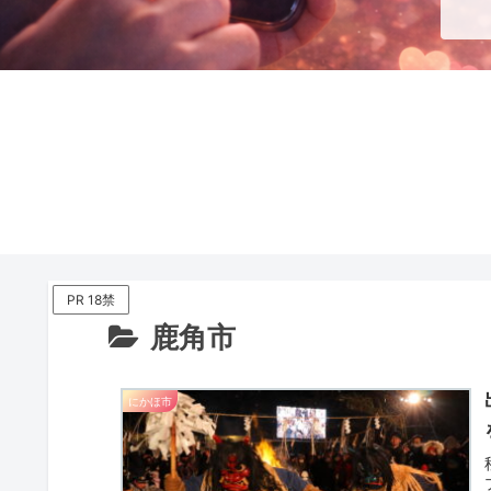
PR 18禁
鹿角市
にかほ市