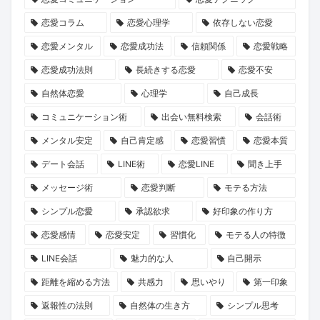
え
見
も
た
コ
恋愛コラム
恋愛心理学
依存しない恋愛
た、
る、
て
な
ー
新
新
な
い
チ
恋愛メンタル
恋愛成功法
信頼関係
恋愛戦略
し
し
し
で』
ン
恋愛成功法則
長続きする恋愛
恋愛不安
い
い
重
が
グ
自然体恋愛
心理学
自己成長
結
出
視
問
「naco-
コミュニケーション術
出会い無料検索
会話術
婚
会
の
い
do
メンタル安定
自己肯定感
恋愛習慣
恋愛本質
の
い
少
か
Coach
デート会話
LINE術
恋愛LINE
聞き上手
カ
の
人
け
ラ
タ
可
数
る
イ
メッセージ術
恋愛判断
モテる方法
チ
能
婚
「選
ト
シンプル恋愛
承認欲求
好印象の作り方
と
性
が
べ
プ
恋愛感情
恋愛安定
習慣化
モテる人の特徴
は？
主
る
ラ
LINE会話
魅力的な人
自己開示
流
人
ン」
距離を縮める方法
共感力
思いやり
第一印象
と
生」
が
な
の
新
返報性の法則
自然体の生き方
シンプル思考