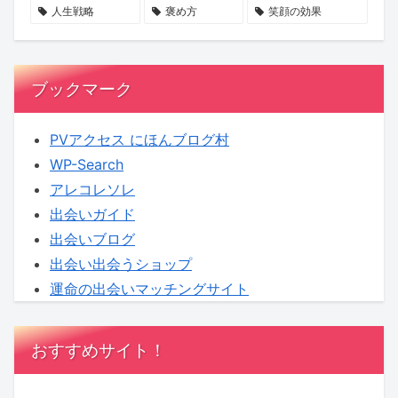
る
価
登
人生戦略
褒め方
笑顔の効果
時
値
場
代
へ
ブックマーク
PVアクセス にほんブログ村
WP-Search
アレコレソレ
出会いガイド
出会いブログ
出会い出会うショップ
運命の出会いマッチングサイト
おすすめサイト！