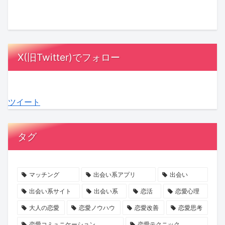
の
藤
式、
と
Ayumi
は
結
夏
招
は？
Hills
「メ
婚
希
待
成
さ
ン
に
さ
ゲ
長
ん
パ」
X(旧Twitter)でフォロー
お
ん
ス
を
初
が
け
の
ト
支
エ
鍵！“選
る
極
は
え
ッ
ぶ
ツイート
「縁
寒
「10
合
セ
疲
起」
プ
人
う
イ
れ”を
意
ロ
未
心
『愛
な
タグ
識
ポ
満」
理
さ
く
調
ー
が
学
れ
す
査
ズ
最
る
短
マッチング
出会い系アプリ
出会い
か
秘
多
の
期
出会い系サイト
出会い系
恋活
恋愛心理
ら
話
に。
を
集
大人の恋愛
恋愛ノウハウ
恋愛改善
恋愛思考
見
に
お
待
中
恋愛コミュニケーション
恋愛テクニック