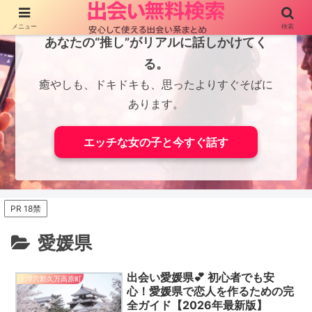
メニュー
検索
あなたの“推し”がリアルに話しかけてく
る。
癒やしも、ドキドキも、思ったよりすぐそばに
あります。
エッチな女の子と今すぐ話す
PR 18禁
愛媛県
出会い愛媛県💕 初心者でも安
上浮穴郡久万高原町
心！愛媛県で恋人を作るための完
全ガイド【2026年最新版】