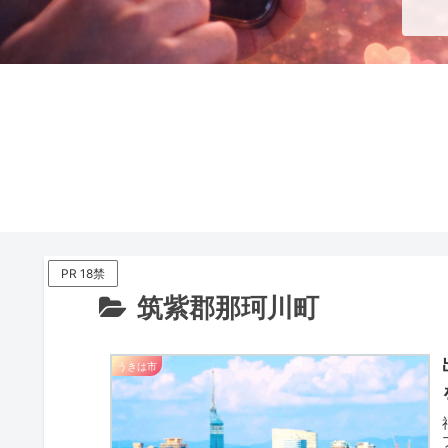
PR 18禁
筑紫郡那珂川町
うきは市