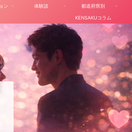
ョン
体験談
都道府県別
KENSAKUコラム
。