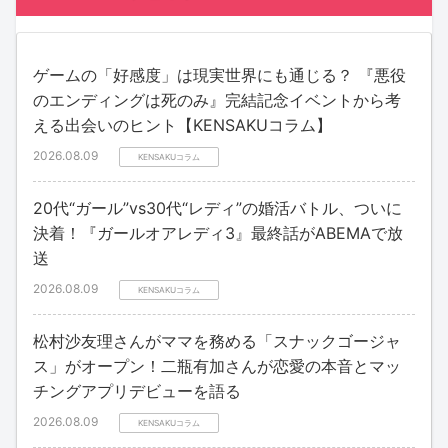
ゲームの「好感度」は現実世界にも通じる？ 『悪役
のエンディングは死のみ』完結記念イベントから考
える出会いのヒント【KENSAKUコラム】
2026.08.09
KENSAKUコラム
20代“ガール”vs30代“レディ”の婚活バトル、ついに
決着！『ガールオアレディ3』最終話がABEMAで放
送
2026.08.09
KENSAKUコラム
松村沙友理さんがママを務める「スナックゴージャ
ス」がオープン！二瓶有加さんが恋愛の本音とマッ
チングアプリデビューを語る
2026.08.09
KENSAKUコラム