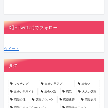
ル
ッ
さ
と
に
は
オ
ク
ん
は？
MC
漫
ア
ス！
が
相
陣
画
レ
星
「ス
手
も
の
X(旧Twitter)でフォロー
デ
ひ
ナ
に
感
中
ィ
と
ッ
負
動！
に？
3』
み
ク
担
結
『ラ
ツイート
最
さ
ゴ
を
婚
ブ
終
ん
ー
か
へ
タ
話
の
ジ
け
の
イ
タグ
が
『お
ャ
な
本
プ
ABEMA
盆
ス」
い
音
診
で
浄
の
デ
が
断』
マッチング
出会い系アプリ
出会い
放
化
マ
ー
紡
で、
出会い系サイト
出会い系
恋活
大人の恋愛
送
キ
マ
ト
ぐ
あ
恋愛心理
恋愛ノウハウ
恋愛改善
恋愛思考
ャ
に
の
「成
な
恋愛コミュニケーション
恋愛テクニック