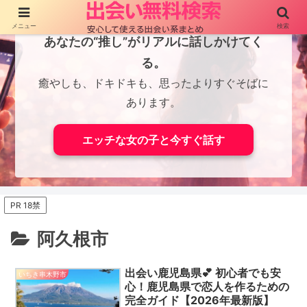
メニュー
検索
あなたの“推し”がリアルに話しかけてく
る。
癒やしも、ドキドキも、思ったよりすぐそばに
あります。
エッチな女の子と今すぐ話す
PR 18禁
阿久根市
出会い鹿児島県💕 初心者でも安
いちき串木野市
心！鹿児島県で恋人を作るための
完全ガイド【2026年最新版】