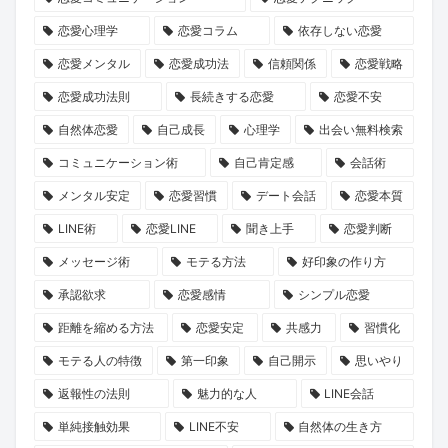
ン
就
誘
長
た
恋愛心理学
恋愛コラム
依存しない恋愛
ペ
任！
い
物
の
ー
ハ
方
語」
運
恋愛メンタル
恋愛成功法
信頼関係
恋愛戦略
ン』
イ
と
命
恋愛成功法則
長続きする恋愛
恋愛不安
で
ク
は？
の
自然体恋愛
自己成長
心理学
出会い無料検索
心
ラ
1
コミュニケーション術
自己肯定感
会話術
と
ス
冊
メンタル安定
恋愛習慣
デート会話
恋愛本質
運
な
と“推
LINE術
恋愛LINE
聞き上手
恋愛判断
命
出
し
を
会
キ
メッセージ術
モテる方法
好印象の作り方
リ
い
ャ
承認欲求
恋愛感情
シンプル恋愛
セ
の
ラ”に
距離を縮める方法
恋愛安定
共感力
習慣化
ッ
本
出
モテる人の特徴
第一印象
自己開示
思いやり
ト
音
会
返報性の法則
魅力的な人
LINE会話
し
に
う
ま
迫
旅
単純接触効果
LINE不安
自然体の生き方