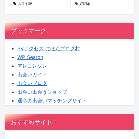
せ
る
へ！
人生戦略
好印象
ん
新
【KENSAKU
か？
企
コ
画
ラ
ブックマーク
に
ム】
KENSAKU
PVアクセス にほんブログ村
も
WP-Search
期
アレコレソレ
待
出会いガイド
出会いブログ
出会い出会うショップ
運命の出会いマッチングサイト
おすすめサイト！