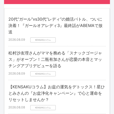
20代“ガール”vs30代“レディ”の婚活バトル、ついに
決着！『ガールオアレディ3』最終話がABEMAで放
送
2026.08.09
KENSAKUコラム
松村沙友理さんがママを務める「スナックゴージャ
ス」がオープン！二瓶有加さんが恋愛の本音とマッ
チングアプリデビューを語る
2026.08.09
KENSAKUコラム
【KENSAKUコラム】お盆の運気をデトックス！星ひ
とみさんの『お盆浄化キャンペーン』で心と運命を
リセットしませんか？
2026.08.08
KENSAKUコラム