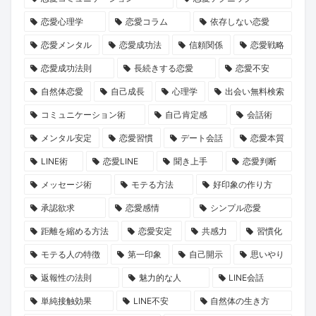
ン
就
誘
長
た
恋愛心理学
恋愛コラム
依存しない恋愛
ペ
任！
い
物
の
ー
ハ
方
語」
運
恋愛メンタル
恋愛成功法
信頼関係
恋愛戦略
ン』
イ
と
命
恋愛成功法則
長続きする恋愛
恋愛不安
で
ク
は？
の
自然体恋愛
自己成長
心理学
出会い無料検索
心
ラ
1
コミュニケーション術
自己肯定感
会話術
と
ス
冊
メンタル安定
恋愛習慣
デート会話
恋愛本質
運
な
と“推
LINE術
恋愛LINE
聞き上手
恋愛判断
命
出
し
を
会
キ
メッセージ術
モテる方法
好印象の作り方
リ
い
ャ
承認欲求
恋愛感情
シンプル恋愛
セ
の
ラ”に
距離を縮める方法
恋愛安定
共感力
習慣化
ッ
本
出
モテる人の特徴
第一印象
自己開示
思いやり
ト
音
会
返報性の法則
魅力的な人
LINE会話
し
に
う
ま
迫
旅
単純接触効果
LINE不安
自然体の生き方