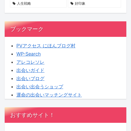
せ
る
へ！
人生戦略
好印象
ん
新
【KENSAKU
か？
企
コ
画
ラ
ブックマーク
に
ム】
KENSAKU
PVアクセス にほんブログ村
も
WP-Search
期
アレコレソレ
待
出会いガイド
出会いブログ
出会い出会うショップ
運命の出会いマッチングサイト
おすすめサイト！