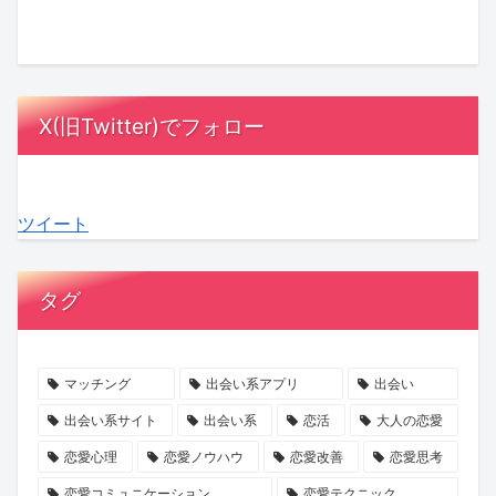
ル
ッ
さ
と
に
は
オ
ク
ん
は？
MC
漫
ア
ス！
が
相
陣
画
レ
星
「ス
手
も
の
X(旧Twitter)でフォロー
デ
ひ
ナ
に
感
中
ィ
と
ッ
負
動！
に？
3』
み
ク
担
結
『ラ
ツイート
最
さ
ゴ
を
婚
ブ
終
ん
ー
か
へ
タ
話
の
ジ
け
の
イ
タグ
が
『お
ャ
な
本
プ
ABEMA
盆
ス」
い
音
診
で
浄
の
デ
が
断』
マッチング
出会い系アプリ
出会い
放
化
マ
ー
紡
で、
出会い系サイト
出会い系
恋活
大人の恋愛
送
キ
マ
ト
ぐ
あ
恋愛心理
恋愛ノウハウ
恋愛改善
恋愛思考
ャ
に
の
「成
な
恋愛コミュニケーション
恋愛テクニック