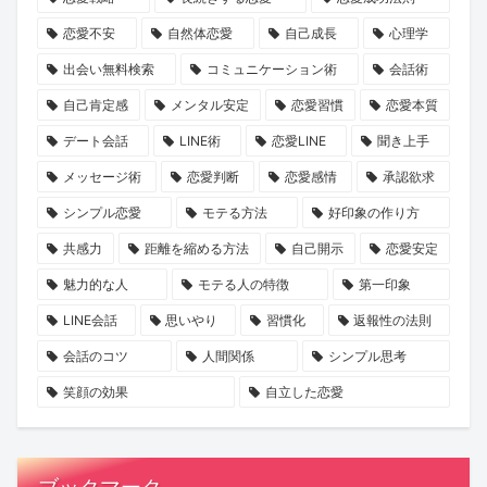
ケ
を
恋愛不安
自然体恋愛
自己成長
心理学
ー
出会い無料検索
コミュニケーション術
会話術
シ
自己肯定感
メンタル安定
恋愛習慣
恋愛本質
ョ
デート会話
LINE術
恋愛LINE
聞き上手
ン
を
メッセージ術
恋愛判断
恋愛感情
承認欲求
KENSAKU
シンプル恋愛
モテる方法
好印象の作り方
が
共感力
距離を縮める方法
自己開示
恋愛安定
考
魅力的な人
モテる人の特徴
第一印象
察
LINE会話
思いやり
習慣化
返報性の法則
会話のコツ
人間関係
シンプル思考
笑顔の効果
自立した恋愛
ブックマーク