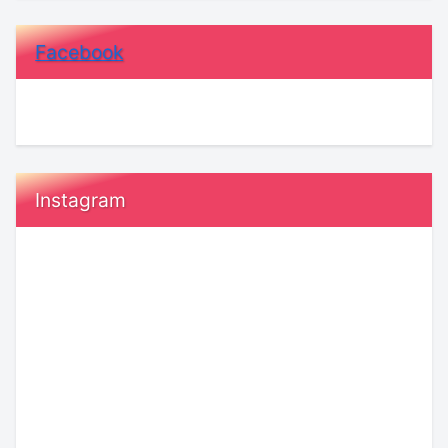
Facebook
Instagram
『執
恋
着』
愛
と
で
『運
「付
命』
き
の
合
愛。
う