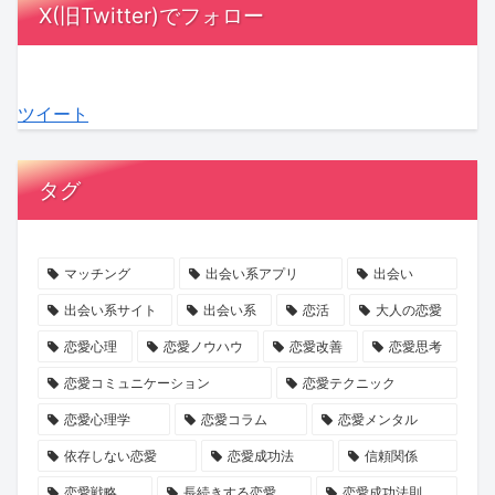
X(旧Twitter)でフォロー
ぶ
月！
寄
は？
齢
注
る
あ
る
信
別
意？
関
な
「チ
頼
「SAKURA
見
ツイート
係
た
ャ
を
も
極
性
の
ピ
育
の
め
未
男」
て
づ
た
タグ
来
の
る
く
い“良
を
影？
交
り
心
考
AI
際
婚
的”の
マッチング
出会い系アプリ
出会い
え
時
の
活」
真
出会い系サイト
出会い系
恋活
大人の恋愛
る
代
始
で
実
恋愛心理
恋愛ノウハウ
恋愛改善
恋愛思考
ヒ
の
め
素
を
恋愛コミュニケーション
恋愛テクニック
ン
コ
方
敵
KENSAKU
恋愛心理学
恋愛コラム
恋愛メンタル
ト
ミ
な
が
ュ
一
解
依存しない恋愛
恋愛成功法
信頼関係
ニ
日
説！
恋愛戦略
長続きする恋愛
恋愛成功法則