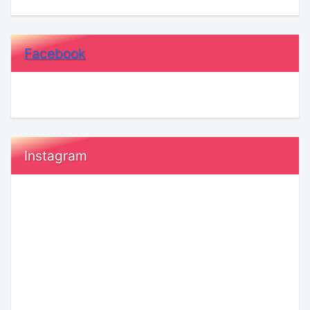
Facebook
Instagram
『執
恋
着』
愛
と
で
『運
「付
命』
き
の
合