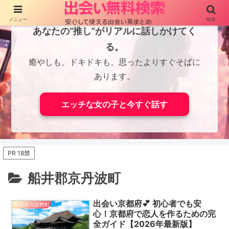
メニュー
検索
あなたの“推し”がリアルに話しかけてく
る。
癒やしも、ドキドキも、思ったよりすぐそばに
あります。
エッチな女の子と今すぐ話す
PR 18禁
船井郡京丹波町
出会い京都府💕 初心者でも安
与謝郡与謝野町
心！京都府で恋人を作るための完
全ガイド【2026年最新版】