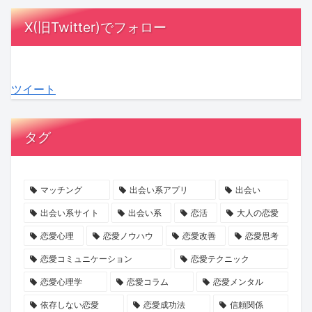
さ
ヶ
び
と
年
要
X(旧Twitter)でフォロー
ぶ
月！
寄
は？
齢
注
る
あ
る
信
別
意？
関
な
「チ
頼
「SAKURA
見
ツイート
係
た
ャ
を
も
極
性
の
ピ
育
の
め
未
男」
て
づ
た
タグ
来
の
る
く
い“良
を
影？
交
り
心
考
AI
際
婚
的”の
マッチング
出会い系アプリ
出会い
え
時
の
活」
真
出会い系サイト
出会い系
恋活
大人の恋愛
る
代
始
で
実
恋愛心理
恋愛ノウハウ
恋愛改善
恋愛思考
ヒ
の
め
素
を
恋愛コミュニケーション
恋愛テクニック
ン
コ
方
敵
KENSAKU
恋愛心理学
恋愛コラム
恋愛メンタル
ト
ミ
な
が
ュ
一
解
依存しない恋愛
恋愛成功法
信頼関係