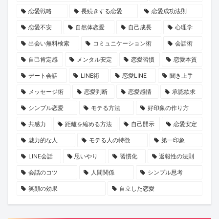
ニ
日
説！
恋愛戦略
長続きする恋愛
恋愛成功法則
ケ
を
恋愛不安
自然体恋愛
自己成長
心理学
ー
出会い無料検索
コミュニケーション術
会話術
シ
自己肯定感
メンタル安定
恋愛習慣
恋愛本質
ョ
デート会話
LINE術
恋愛LINE
聞き上手
ン
を
メッセージ術
恋愛判断
恋愛感情
承認欲求
KENSAKU
シンプル恋愛
モテる方法
好印象の作り方
が
共感力
距離を縮める方法
自己開示
恋愛安定
考
魅力的な人
モテる人の特徴
第一印象
察
LINE会話
思いやり
習慣化
返報性の法則
会話のコツ
人間関係
シンプル思考
笑顔の効果
自立した恋愛