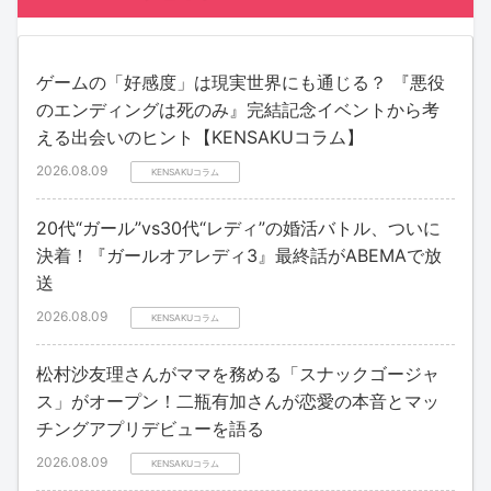
ゲームの「好感度」は現実世界にも通じる？ 『悪役
のエンディングは死のみ』完結記念イベントから考
える出会いのヒント【KENSAKUコラム】
2026.08.09
KENSAKUコラム
20代“ガール”vs30代“レディ”の婚活バトル、ついに
決着！『ガールオアレディ3』最終話がABEMAで放
送
2026.08.09
KENSAKUコラム
松村沙友理さんがママを務める「スナックゴージャ
ス」がオープン！二瓶有加さんが恋愛の本音とマッ
チングアプリデビューを語る
2026.08.09
KENSAKUコラム