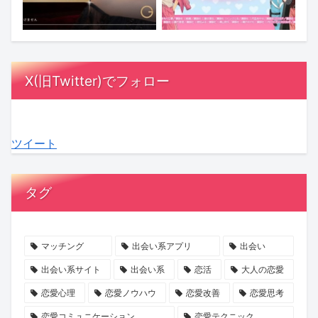
ル
ッ
さ
と
に
は
オ
ク
ん
は？
MC
漫
ア
ス！
が
相
陣
画
レ
星
「ス
手
も
の
X(旧Twitter)でフォロー
デ
ひ
ナ
に
感
中
ィ
と
ッ
負
動！
に？
3』
み
ク
担
結
『ラ
ツイート
最
さ
ゴ
を
婚
ブ
終
ん
ー
か
へ
タ
話
の
ジ
け
の
イ
タグ
が
『お
ャ
な
本
プ
ABEMA
盆
ス」
い
音
診
で
浄
の
デ
が
断』
マッチング
出会い系アプリ
出会い
放
化
マ
ー
紡
で、
出会い系サイト
出会い系
恋活
大人の恋愛
送
キ
マ
ト
ぐ
あ
恋愛心理
恋愛ノウハウ
恋愛改善
恋愛思考
ャ
に
の
「成
な
恋愛コミュニケーション
恋愛テクニック