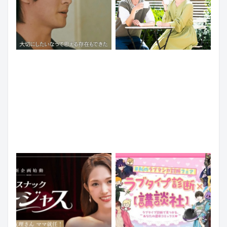
ル”vs30
「自
代“レ
然
デ
な
ィ”の
誘
婚
【KENSAKU
い
『ガ
活
コ
方」
ー
バ
ラ
が
ル
ト
ム】
成
オ
ル、
お
功
ア
つ
盆
率
レ
い
の
を
デ
に
運
松
高
ィ
恋
決
気
村
め
3』
の
着！
を
沙
る
最
ヒ
『ガ
デ
友
理
終
ン
ー
ト
理
由
回
ト