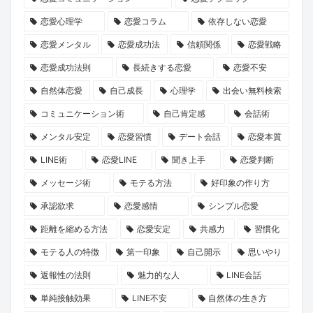
ン
就
誘
長
た
恋愛心理学
恋愛コラム
依存しない恋愛
ペ
任！
い
物
の
ー
ハ
方
語」
運
恋愛メンタル
恋愛成功法
信頼関係
恋愛戦略
ン』
イ
と
命
恋愛成功法則
長続きする恋愛
恋愛不安
で
ク
は？
の
自然体恋愛
自己成長
心理学
出会い無料検索
心
ラ
1
コミュニケーション術
自己肯定感
会話術
と
ス
冊
メンタル安定
恋愛習慣
デート会話
恋愛本質
運
な
と“推
LINE術
恋愛LINE
聞き上手
恋愛判断
命
出
し
を
会
キ
メッセージ術
モテる方法
好印象の作り方
リ
い
ャ
承認欲求
恋愛感情
シンプル恋愛
セ
の
ラ”に
距離を縮める方法
恋愛安定
共感力
習慣化
ッ
本
出
モテる人の特徴
第一印象
自己開示
思いやり
ト
音
会
返報性の法則
魅力的な人
LINE会話
し
に
う
ま
迫
旅
単純接触効果
LINE不安
自然体の生き方