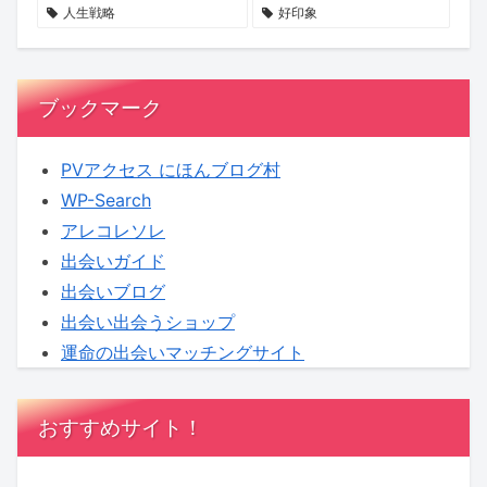
せ
る
へ！
人生戦略
好印象
ん
新
【KENSAKU
か？
企
コ
画
ラ
ブックマーク
に
ム】
KENSAKU
PVアクセス にほんブログ村
も
WP-Search
期
アレコレソレ
待
出会いガイド
出会いブログ
出会い出会うショップ
運命の出会いマッチングサイト
おすすめサイト！