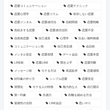
を
嫁
グ
ト
て
ら
恋愛コミュニケーション
恋愛テクニック
築
-
ア
2026」
み
学
恋愛心理学
恋愛コラム
依存しない恋愛
く
ヴ
プ
で
ま
ぶ、
心
ァ
リ
運
し
大
恋愛メンタル
恋愛成功法
信頼関係
恋愛戦略
理
ル
経
命
た。
人
長続きする恋愛
恋愛成功法則
恋愛不安
学
キ
由
の
の
自然体恋愛
自己成長
心理学
出会い無料検索
ュ
の
出
恋
コミュニケーション術
自己肯定感
会話術
リ
競
会
の
メンタル安定
恋愛習慣
デート会話
恋愛本質
ア-』
馬
い
育
LINE術
恋愛LINE
聞き上手
恋愛判断
が
予
を
み
描
想
見
方
メッセージ術
モテる方法
承認欲求
恋愛感情
く
ソ
つ
好印象の作り方
シンプル恋愛
恋愛安定
理
フ
け
習慣化
モテる人の特徴
魅力的な人
自己開示
想
ト
ま
第一印象
共感力
距離を縮める方法
の
詐
せ
返報性の法則
LINE会話
思いやり
パ
欺、
ん