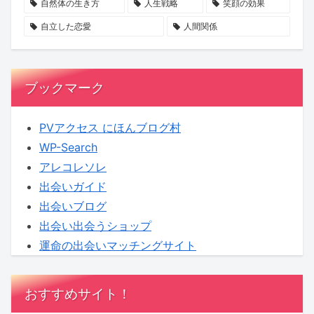
ー
20
か？
自然体の生き方
人生戦略
笑顔の効果
ト
代
自立した恋愛
人間関係
ナ
女
ー
性
シ
が
ブックマーク
ッ
狙
プ
わ
PVアクセス にほんブログ村
と
れ
WP-Search
は？
る
アレコレソレ
実
出会いガイド
態
出会いブログ
と
出会い出会うショップ
は？
運命の出会いマッチングサイト
おすすめサイト！