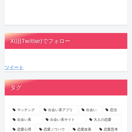
ト
×
「必
山
本
氏
ナ
バ
ず
ま
当
と
ー
ト
勝
す
は
ど
に
ル
て
み
も
う
な
で
る」
ず
っ
向
X(旧Twitter)でフォロー
る
紡
の
高
と
き
理
ぐ
誘
原
し
合
由
「花
惑
×
た
う？
ツイート
と
嫁」
に
マ
い
女
は？
の
ご
ッ
夫
性
支
物
注
チ
婦
100
タグ
え
語！
意！
ン
の“心
人
合
『魔
マ
グ
の
の
う
剣
ッ
イ
声”を
本
マッチング
出会い系アプリ
出会い
恋活
関
の
チ
ベ
聞
音
出会い系
出会い系サイト
大人の恋愛
係
花
ン
ン
い
か
恋愛心理
恋愛ノウハウ
恋愛改善
恋愛思考