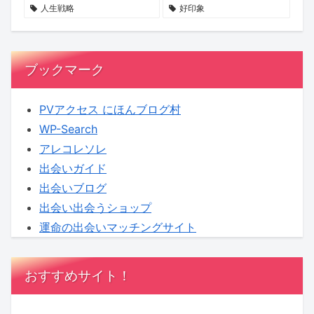
せ
る
へ！
人生戦略
好印象
ん
新
【KENSAKU
か？
企
コ
画
ラ
ブックマーク
に
ム】
KENSAKU
PVアクセス にほんブログ村
も
WP-Search
期
アレコレソレ
待
出会いガイド
出会いブログ
出会い出会うショップ
運命の出会いマッチングサイト
おすすめサイト！