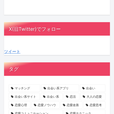
ル
ッ
さ
と
に
は
オ
ク
ん
は？
MC
漫
ア
ス！
が
相
陣
画
レ
星
「ス
手
も
の
X(旧Twitter)でフォロー
デ
ひ
ナ
に
感
中
ィ
と
ッ
負
動！
に？
3』
み
ク
担
結
『ラ
ツイート
最
さ
ゴ
を
婚
ブ
終
ん
ー
か
へ
タ
話
の
ジ
け
の
イ
タグ
が
『お
ャ
な
本
プ
ABEMA
盆
ス」
い
音
診
で
浄
の
デ
が
断』
マッチング
出会い系アプリ
出会い
放
化
マ
ー
紡
で、
出会い系サイト
出会い系
恋活
大人の恋愛
送
キ
マ
ト
ぐ
あ
恋愛心理
恋愛ノウハウ
恋愛改善
恋愛思考
ャ
に
の
「成
な
恋愛コミュニケーション
恋愛テクニック