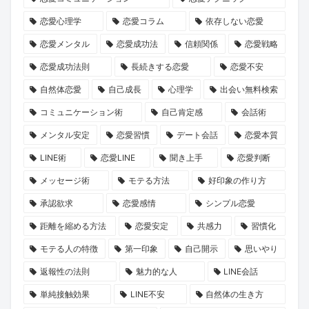
ン
就
誘
長
た
恋愛心理学
恋愛コラム
依存しない恋愛
ペ
任！
い
物
の
ー
ハ
方
語」
運
恋愛メンタル
恋愛成功法
信頼関係
恋愛戦略
ン』
イ
と
命
恋愛成功法則
長続きする恋愛
恋愛不安
で
ク
は？
の
自然体恋愛
自己成長
心理学
出会い無料検索
心
ラ
1
コミュニケーション術
自己肯定感
会話術
と
ス
冊
メンタル安定
恋愛習慣
デート会話
恋愛本質
運
な
と“推
LINE術
恋愛LINE
聞き上手
恋愛判断
命
出
し
を
会
キ
メッセージ術
モテる方法
好印象の作り方
リ
い
ャ
承認欲求
恋愛感情
シンプル恋愛
セ
の
ラ”に
距離を縮める方法
恋愛安定
共感力
習慣化
ッ
本
出
モテる人の特徴
第一印象
自己開示
思いやり
ト
音
会
返報性の法則
魅力的な人
LINE会話
し
に
う
ま
迫
旅
単純接触効果
LINE不安
自然体の生き方