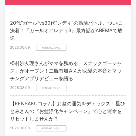
20代“ガール”vs30代“レディ”の婚活バトル、ついに
決着！『ガールオアレディ3』最終話がABEMAで放
送
2026.08.09
KENSAKUコラム
松村沙友理さんがママを務める「スナックゴージャ
ス」がオープン！二瓶有加さんが恋愛の本音とマッ
チングアプリデビューを語る
2026.08.09
KENSAKUコラム
【KENSAKUコラム】お盆の運気をデトックス！星ひ
とみさんの『お盆浄化キャンペーン』で心と運命を
リセットしませんか？
2026.08.08
KENSAKUコラム