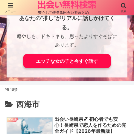
メニュー
検索
あなたの“推し”がリアルに話しかけてく
る。
癒やしも、ドキドキも、思ったよりすぐそばに
あります。
エッチな女の子と今すぐ話す
PR 18禁
西海市
出会い長崎県💕 初心者でも安
五島市
心！長崎県で恋人を作るための完
全ガイド【2026年最新版】