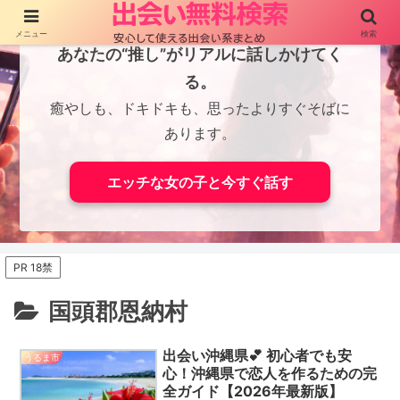
メニュー
検索
あなたの“推し”がリアルに話しかけてく
る。
癒やしも、ドキドキも、思ったよりすぐそばに
あります。
エッチな女の子と今すぐ話す
PR 18禁
国頭郡恩納村
出会い沖縄県💕 初心者でも安
うるま市
心！沖縄県で恋人を作るための完
全ガイド【2026年最新版】