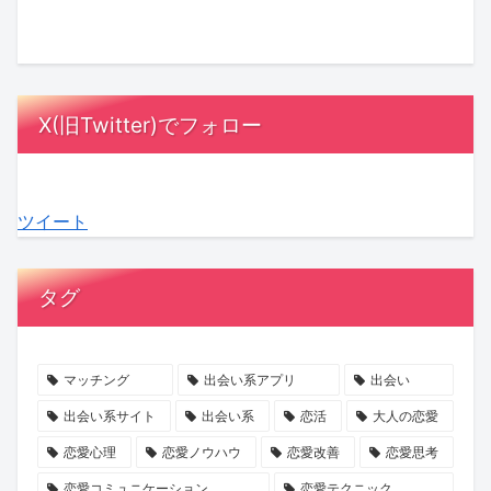
は？
つ
盆
の
率
レ
好
い
の
エ
を
デ
印
に
運
ン
高
ィ
象
決
気
デ
め
3』
X(旧Twitter)でフォロー
を
着！
を
ィ
る
最
残
『ガ
デ
ン
理
終
す
ー
ト
グ
由
回
ツイート
大
ル
ッ
は
と
に
人
オ
ク
死
は？
MC
の
ア
ス！
の
相
陣
タグ
デ
レ
星
み』
手
も
ー
デ
ひ
完
に
感
ト
ィ
と
結
負
動！
マッチング
出会い系アプリ
出会い
術
3』
み
記
担
結
出会い系サイト
出会い系
恋活
大人の恋愛
最
さ
念
を
婚
恋愛心理
恋愛ノウハウ
恋愛改善
恋愛思考
終
ん
イ
か
へ
恋愛コミュニケーション
恋愛テクニック