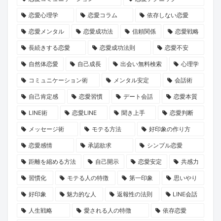
話
の
ベ
け
の
恋愛心理学
恋愛コラム
依存しない恋愛
が
『お
ン
な
本
ABEMA
盆
ト
い
音
恋愛メンタル
恋愛成功法
信頼関係
恋愛戦略
で
浄
か
デ
が
長続きする恋愛
恋愛成功法則
恋愛不安
放
化
ら
ー
紡
自然体恋愛
自己成長
出会い無料検索
心理学
送
キ
考
ト
ぐ
コミュニケーション術
メンタル安定
会話術
ャ
え
の
「成
自己肯定感
恋愛習慣
デート会話
恋愛本質
ン
る
誘
長
LINE術
恋愛LINE
聞き上手
恋愛判断
ペ
出
い
物
ー
会
方
語」
メッセージ術
モテる方法
好印象の作り方
ン』
い
と
恋愛感情
承認欲求
シンプル恋愛
で
の
は？
距離を縮める方法
自己開示
恋愛安定
共感力
心
ヒ
習慣化
モテる人の特徴
第一印象
思いやり
と
ン
好印象
魅力的な人
返報性の法則
LINE会話
運
ト
命
【KENSAKU
人生戦略
愛される人の特徴
依存恋愛