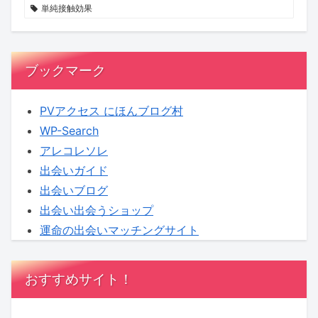
を
コ
単純接触効果
リ
ラ
セ
ム】
ッ
ブックマーク
ト
し
PVアクセス にほんブログ村
ま
WP-Search
せ
アレコレソレ
ん
出会いガイド
か？
出会いブログ
出会い出会うショップ
運命の出会いマッチングサイト
おすすめサイト！