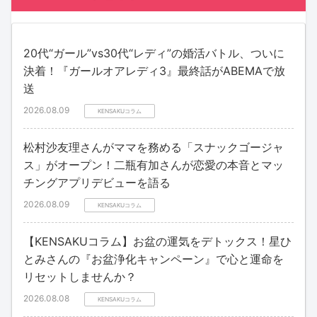
20代“ガール”vs30代“レディ”の婚活バトル、ついに
決着！『ガールオアレディ3』最終話がABEMAで放
送
2026.08.09
KENSAKUコラム
松村沙友理さんがママを務める「スナックゴージャ
ス」がオープン！二瓶有加さんが恋愛の本音とマッ
チングアプリデビューを語る
2026.08.09
KENSAKUコラム
【KENSAKUコラム】お盆の運気をデトックス！星ひ
とみさんの『お盆浄化キャンペーン』で心と運命を
リセットしませんか？
2026.08.08
KENSAKUコラム