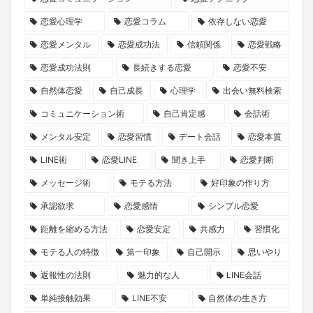
ン
就
誘
長
た
恋愛心理学
恋愛コラム
依存しない恋愛
ペ
任！
い
物
の
ー
ハ
方
語」
運
恋愛メンタル
恋愛成功法
信頼関係
恋愛戦略
ン』
イ
と
命
恋愛成功法則
長続きする恋愛
恋愛不安
で
ク
は？
の
自然体恋愛
自己成長
心理学
出会い無料検索
心
ラ
1
コミュニケーション術
自己肯定感
会話術
と
ス
冊
メンタル安定
恋愛習慣
デート会話
恋愛本質
運
な
と“推
LINE術
恋愛LINE
聞き上手
恋愛判断
命
出
し
を
会
キ
メッセージ術
モテる方法
好印象の作り方
リ
い
ャ
承認欲求
恋愛感情
シンプル恋愛
セ
の
ラ”に
距離を縮める方法
恋愛安定
共感力
習慣化
ッ
本
出
モテる人の特徴
第一印象
自己開示
思いやり
ト
音
会
返報性の法則
魅力的な人
LINE会話
し
に
う
ま
迫
旅
単純接触効果
LINE不安
自然体の生き方