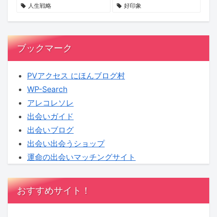
せ
る
へ！
人生戦略
好印象
ん
新
【KENSAKU
か？
企
コ
画
ラ
ブックマーク
に
ム】
KENSAKU
PVアクセス にほんブログ村
も
WP-Search
期
アレコレソレ
待
出会いガイド
出会いブログ
出会い出会うショップ
運命の出会いマッチングサイト
おすすめサイト！