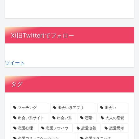
ル
ッ
さ
と
に
は
オ
ク
ん
は？
MC
漫
ア
ス！
が
相
陣
画
レ
星
「ス
手
も
の
X(旧Twitter)でフォロー
デ
ひ
ナ
に
感
中
ィ
と
ッ
負
動！
に？
3』
み
ク
担
結
『ラ
ツイート
最
さ
ゴ
を
婚
ブ
終
ん
ー
か
へ
タ
話
の
ジ
け
の
イ
タグ
が
『お
ャ
な
本
プ
ABEMA
盆
ス」
い
音
診
で
浄
の
デ
が
断』
マッチング
出会い系アプリ
出会い
放
化
マ
ー
紡
で、
出会い系サイト
出会い系
恋活
大人の恋愛
送
キ
マ
ト
ぐ
あ
恋愛心理
恋愛ノウハウ
恋愛改善
恋愛思考
ャ
に
の
「成
な
恋愛コミュニケーション
恋愛テクニック