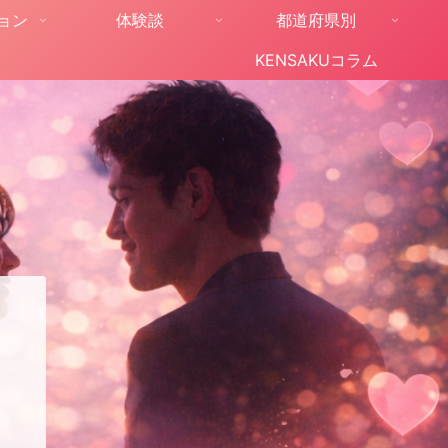
ョン
体験談
都道府県別
KENSAKUコラム
。