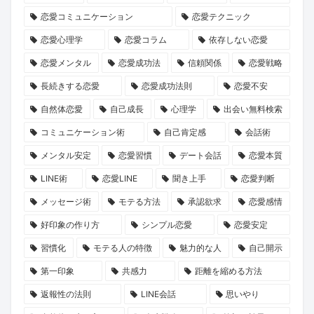
を
嫁
グ
ト
て
ら
恋愛コミュニケーション
恋愛テクニック
築
-
ア
2026」
み
学
恋愛心理学
恋愛コラム
依存しない恋愛
く
ヴ
プ
で
ま
ぶ、
心
ァ
リ
運
し
大
恋愛メンタル
恋愛成功法
信頼関係
恋愛戦略
理
ル
経
命
た。
人
長続きする恋愛
恋愛成功法則
恋愛不安
学
キ
由
の
の
自然体恋愛
自己成長
心理学
出会い無料検索
ュ
の
出
恋
コミュニケーション術
自己肯定感
会話術
リ
競
会
の
メンタル安定
恋愛習慣
デート会話
恋愛本質
ア-』
馬
い
育
LINE術
恋愛LINE
聞き上手
恋愛判断
が
予
を
み
描
想
見
方
メッセージ術
モテる方法
承認欲求
恋愛感情
く
ソ
つ
好印象の作り方
シンプル恋愛
恋愛安定
理
フ
け
習慣化
モテる人の特徴
魅力的な人
自己開示
想
ト
ま
第一印象
共感力
距離を縮める方法
の
詐
せ
返報性の法則
LINE会話
思いやり
パ
欺、
ん