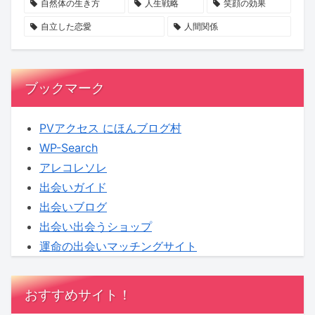
ー
20
か？
自然体の生き方
人生戦略
笑顔の効果
ト
代
自立した恋愛
人間関係
ナ
女
ー
性
シ
が
ブックマーク
ッ
狙
プ
わ
PVアクセス にほんブログ村
と
れ
WP-Search
は？
る
アレコレソレ
実
出会いガイド
態
出会いブログ
と
出会い出会うショップ
は？
運命の出会いマッチングサイト
おすすめサイト！