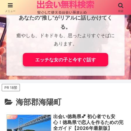
メニュー
検索
あなたの“推し”がリアルに話しかけてく
る。
癒やしも、ドキドキも、思ったよりすぐそばに
あります。
エッチな女の子と今すぐ話す
PR 18禁
海部郡海陽町
出会い徳島県💕 初心者でも安
三好市
心！徳島県で恋人を作るための完
全ガイド【2026年最新版】