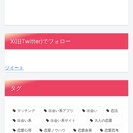
ト
×
「必
山
本
氏
ナ
バ
ず
ま
当
と
ー
ト
勝
す
は
ど
に
ル
て
み
も
う
な
で
る」
ず
っ
向
X(旧Twitter)でフォロー
る
紡
の
高
と
き
理
ぐ
誘
原
し
合
由
「花
惑
×
た
う？
ツイート
と
嫁」
に
マ
い
女
は？
の
ご
ッ
夫
性
支
物
注
チ
婦
100
タグ
え
語！
意！
ン
の“心
人
合
『魔
マ
グ
の
の
う
剣
ッ
イ
声”を
本
マッチング
出会い系アプリ
出会い
恋活
関
の
チ
ベ
聞
音
出会い系
出会い系サイト
大人の恋愛
係
花
ン
ン
い
か
恋愛心理
恋愛ノウハウ
恋愛改善
恋愛思考