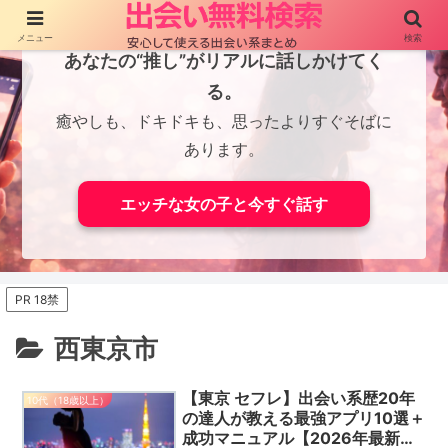
メニュー
検索
あなたの“推し”がリアルに話しかけてく
る。
癒やしも、ドキドキも、思ったよりすぐそばに
あります。
エッチな女の子と今すぐ話す
PR 18禁
西東京市
【東京 セフレ】出会い系歴20年
10代（18歳以上）
の達人が教える最強アプリ10選＋
成功マニュアル【2026年最新