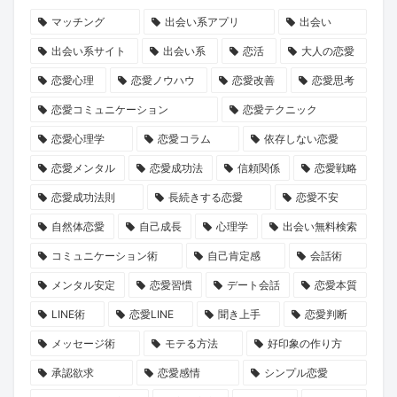
で
浄
の
デ
が
断』
マッチング
出会い系アプリ
出会い
放
化
マ
ー
紡
で、
出会い系サイト
出会い系
恋活
大人の恋愛
送
キ
マ
ト
ぐ
あ
恋愛心理
恋愛ノウハウ
恋愛改善
恋愛思考
ャ
に
の
「成
な
恋愛コミュニケーション
恋愛テクニック
ン
就
誘
長
た
恋愛心理学
恋愛コラム
依存しない恋愛
ペ
任！
い
物
の
ー
ハ
方
語」
運
恋愛メンタル
恋愛成功法
信頼関係
恋愛戦略
ン』
イ
と
命
恋愛成功法則
長続きする恋愛
恋愛不安
で
ク
は？
の
自然体恋愛
自己成長
心理学
出会い無料検索
心
ラ
1
コミュニケーション術
自己肯定感
会話術
と
ス
冊
メンタル安定
恋愛習慣
デート会話
恋愛本質
運
な
と“推
LINE術
恋愛LINE
聞き上手
恋愛判断
命
出
し
を
会
キ
メッセージ術
モテる方法
好印象の作り方
リ
い
ャ
承認欲求
恋愛感情
シンプル恋愛
セ
の
ラ”に