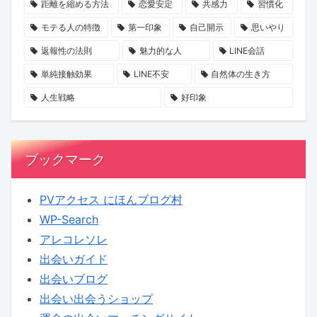
距離を縮める方法
恋愛安定
共感力
習慣化
ッ
本
出
モテる人の特徴
第一印象
自己開示
思いやり
ト
音
会
返報性の法則
魅力的な人
LINE会話
し
に
う
ま
迫
旅
単純接触効果
LINE不安
自然体の生き方
せ
る
へ！
人生戦略
好印象
ん
新
【KENSAKU
か？
企
コ
画
ラ
ブックマーク
に
ム】
KENSAKU
PVアクセス にほんブログ村
も
WP-Search
期
アレコレソレ
待
出会いガイド
出会いブログ
出会い出会うショップ