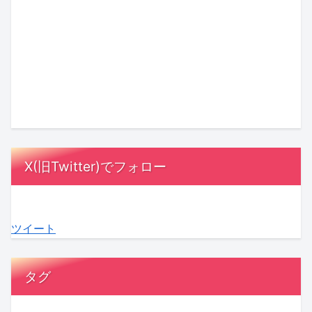
決
気
村
め
3』
の
着！
を
沙
る
最
ヒ
『ガ
デ
友
理
終
ン
ー
ト
理
由
回
ト
ル
ッ
さ
と
に
は
オ
ク
ん
は？
MC
漫
ア
ス！
が
相
陣
画
レ
星
「ス
手
も
の
X(旧Twitter)でフォロー
デ
ひ
ナ
に
感
中
ィ
と
ッ
負
動！
に？
3』
み
ク
担
結
『ラ
ツイート
最
さ
ゴ
を
婚
ブ
終
ん
ー
か
へ
タ
話
の
ジ
け
の
イ
タグ
が
『お
ャ
な
本
プ
ABEMA
盆
ス」
い
音
診