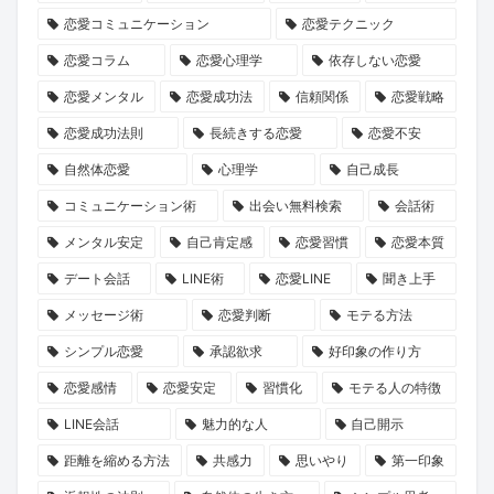
見
に
お
待
中
恋愛コミュニケーション
恋愛テクニック
え
見
も
た
コ
恋愛コラム
恋愛心理学
依存しない恋愛
た、
る、
て
な
ー
新
新
な
い
チ
恋愛メンタル
恋愛成功法
信頼関係
恋愛戦略
し
し
し
で』
ン
恋愛成功法則
長続きする恋愛
恋愛不安
い
い
重
が
グ
自然体恋愛
心理学
自己成長
結
出
視
問
「naco-
コミュニケーション術
出会い無料検索
会話術
婚
会
の
い
do
メンタル安定
自己肯定感
恋愛習慣
恋愛本質
の
い
少
か
Coach
デート会話
LINE術
恋愛LINE
聞き上手
カ
の
人
け
ラ
タ
可
数
る
イ
メッセージ術
恋愛判断
モテる方法
チ
能
婚
「選
ト
シンプル恋愛
承認欲求
好印象の作り方
と
性
が
べ
プ
恋愛感情
恋愛安定
習慣化
モテる人の特徴
は？
主
る
ラ
LINE会話
魅力的な人
自己開示
流
人
ン」
距離を縮める方法
共感力
思いやり
第一印象
と
生」
が