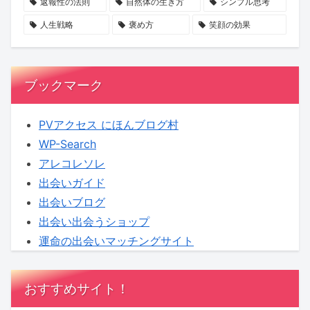
な
の
新
返報性の法則
自然体の生き方
シンプル思考
る
価
登
人生戦略
褒め方
笑顔の効果
時
値
場
代
へ
ブックマーク
PVアクセス にほんブログ村
WP-Search
アレコレソレ
出会いガイド
出会いブログ
出会い出会うショップ
運命の出会いマッチングサイト
おすすめサイト！