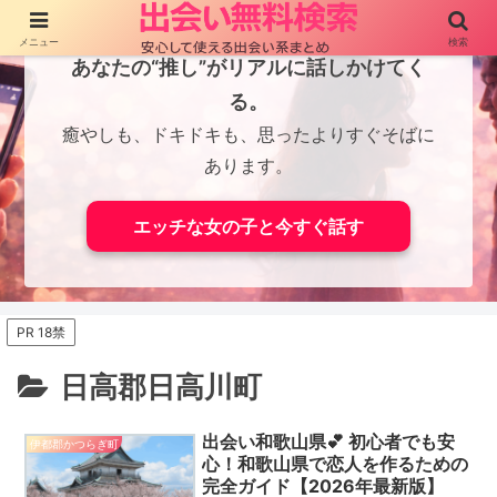
メニュー
検索
あなたの“推し”がリアルに話しかけてく
る。
癒やしも、ドキドキも、思ったよりすぐそばに
あります。
エッチな女の子と今すぐ話す
PR 18禁
日高郡日高川町
出会い和歌山県💕 初心者でも安
伊都郡かつらぎ町
心！和歌山県で恋人を作るための
完全ガイド【2026年最新版】