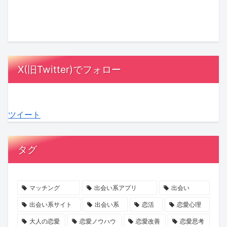
ル
加
婚
由
の
活
の
藤
式、
と
Ayumi
は
結
夏
招
は？
Hills
「メ
婚
希
待
成
さ
ン
に
さ
ゲ
長
ん
パ」
X(旧Twitter)でフォロー
お
ん
ス
を
初
が
け
の
ト
支
エ
鍵！“選
る
極
は
え
ッ
ぶ
ツイート
「縁
寒
「10
合
セ
疲
起」
プ
人
う
イ
れ”を
意
ロ
未
心
『愛
な
タグ
識
ポ
満」
理
さ
く
調
ー
が
学
れ
す
査
ズ
最
る
短
マッチング
出会い系アプリ
出会い
か
秘
多
の
期
出会い系サイト
出会い系
恋活
恋愛心理
ら
話
に。
を
集
大人の恋愛
恋愛ノウハウ
恋愛改善
恋愛思考