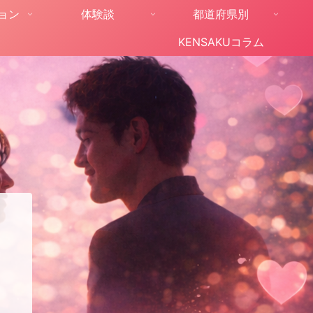
ョン
体験談
都道府県別
KENSAKUコラム
。