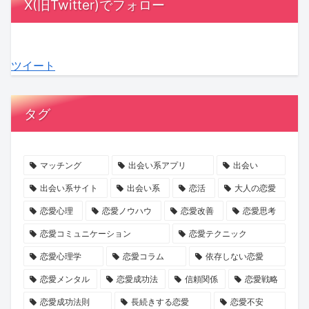
X(旧Twitter)でフォロー
デ
ひ
ナ
に
感
中
ィ
と
ッ
負
動！
に？
3』
み
ク
担
結
『ラ
ツイート
最
さ
ゴ
を
婚
ブ
終
ん
ー
か
へ
タ
話
の
ジ
け
の
イ
タグ
が
『お
ャ
な
本
プ
ABEMA
盆
ス」
い
音
診
で
浄
の
デ
が
断』
マッチング
出会い系アプリ
出会い
放
化
マ
ー
紡
で、
出会い系サイト
出会い系
恋活
大人の恋愛
送
キ
マ
ト
ぐ
あ
恋愛心理
恋愛ノウハウ
恋愛改善
恋愛思考
ャ
に
の
「成
な
恋愛コミュニケーション
恋愛テクニック
ン
就
誘
長
た
恋愛心理学
恋愛コラム
依存しない恋愛
ペ
任！
い
物
の
ー
ハ
方
語」
運
恋愛メンタル
恋愛成功法
信頼関係
恋愛戦略
ン』
イ
と
命
恋愛成功法則
長続きする恋愛
恋愛不安