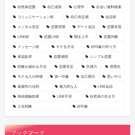
で
ク
は？
の
自然体恋愛
自己成長
心理学
出会い無料検索
心
ラ
1
コミュニケーション術
自己肯定感
会話術
と
ス
冊
メンタル安定
恋愛習慣
デート会話
恋愛本質
運
な
と“推
LINE術
恋愛LINE
聞き上手
恋愛判断
命
出
し
を
会
キ
メッセージ術
モテる方法
好印象の作り方
リ
い
ャ
承認欲求
恋愛感情
シンプル恋愛
セ
の
ラ”に
距離を縮める方法
恋愛安定
共感力
習慣化
ッ
本
出
モテる人の特徴
第一印象
自己開示
思いやり
ト
音
会
返報性の法則
魅力的な人
LINE会話
し
に
う
ま
迫
旅
単純接触効果
LINE不安
自然体の生き方
せ
る
へ！
人生戦略
好印象
ん
新
【KENSAKU
か？
企
コ
画
ラ
ブックマーク