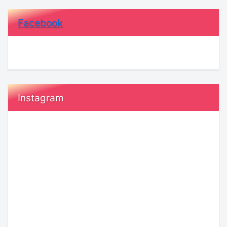
Facebook
Instagram
20
恋
代“ガ
愛
ー
で
ル”vs30
「自
代“レ
然
デ
な
ィ”の
誘