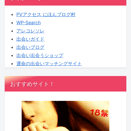
に
ム】
KENSAKU
PVアクセス にほんブログ村
も
WP-Search
期
アレコレソレ
待
出会いガイド
出会いブログ
出会い出会うショップ
運命の出会いマッチングサイト
おすすめサイト！