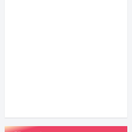
婚
【KENSAKU
い
『ガ
活
コ
方」
ー
バ
ラ
が
ル
ト
ム】
成
オ
ル、
お
功
ア
つ
盆
率
レ
い
の
を
デ
に
運
松
高
ィ
恋
決
気
村
め
3』
の
着！
を
沙
る
最
ヒ
『ガ
デ
友
理
終
ン
ー
ト
理
由
回
ト
ル
ッ
さ
と
に
は
オ
ク
ん
は？
MC
漫
ア
ス！
が
相
陣
画
レ
星
「ス
手
も
の