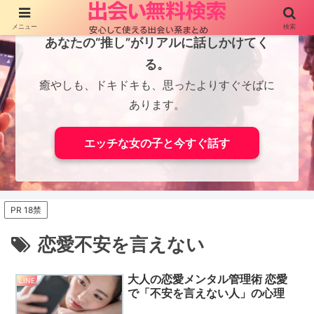
メニュー
検索
あなたの“推し”がリアルに話しかけてく
る。
癒やしも、ドキドキも、思ったよりすぐそばに
あります。
エッチな女の子と今すぐ話す
PR 18禁
恋愛不安を言えない
大人の恋愛メンタル管理術 恋愛
LINE
で「不安を言えない人」の心理