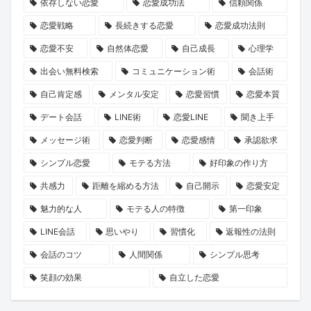
も
広
ュ
語
経
ま
依存しない恋愛
恋愛成功法
信頼関係
し
が
ン・
が
験・
せ
恋愛戦略
長続きする恋愛
恋愛成功法則
れ
る
ご
き
予
ん
恋愛不安
自然体恋愛
自己成長
心理学
ま
可
当
っ
定
か？
出会い無料検索
コミュニケーション術
会話術
せ
能
地
と
あ
自己肯定感
メンタル安定
恋愛習慣
恋愛本質
ん
性
婚
見
り。
デート会話
LINE術
恋愛LINE
聞き上手
姻
つ
KENSAKU
届』
か
が
メッセージ術
恋愛判断
恋愛感情
承認欲求
が
り
読
シンプル恋愛
モテる方法
好印象の作り方
2026
ま
み
共感力
距離を縮める方法
自己開示
恋愛安定
年
す
解
魅力的な人
モテる人の特徴
第一印象
8
よ！
く、
LINE会話
思いやり
習慣化
返報性の法則
月
2026
8
年
会話のコツ
人間関係
シンプル思考
日
夏
笑顔の効果
自立した恋愛
よ
の