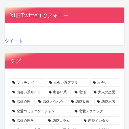
恋』
剣
新
会
「セ
で、
2
婚
た
い、
パ
甘
X(旧Twitter)でフォロー
巻
活
な
そ
レ
く
が、
ア
門
し
ー
愛
あ
プ
出
て
ト
お
ツイート
な
リ
を！
冒
帰
し
た
「ヨ
愛
険…
省」
い
の
イ
知
あ
も
恋
タグ
恋
ト
県
な
3
の
を
キ」
名
た
人
予
後
が
古
の
に
感
マッチング
出会い系アプリ
出会い
押
韓
屋
心
1
を
出会い系サイト
出会い系
恋活
大人の恋愛
し
国
市
に
人
感
恋愛心理
恋愛ノウハウ
恋愛改善
恋愛思考
す
上
『ま
響
以
じ
恋愛コミュニケーション
恋愛テクニック
る
陸
ち
く
上
て
恋愛心理学
恋愛コラム
恋愛メンタル
か
で
キ
物
が
み