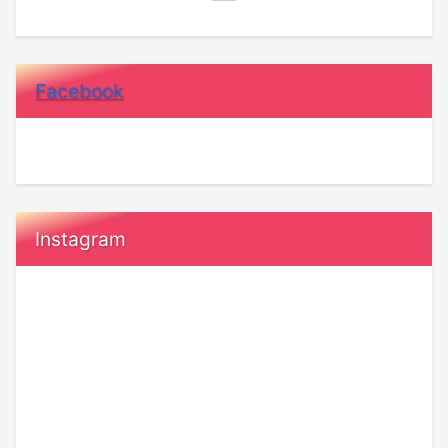
Facebook
Instagram
恋
KENSAKU
の
が
き
語
っ
る
か
「別