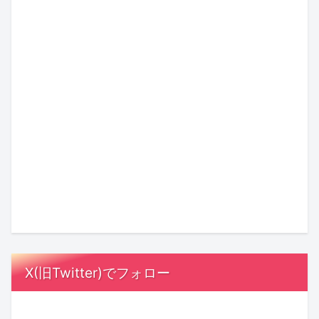
ャ
「相
が
イ
ン
手
り
エ
ル
を
婚”！
ナ
に？
応
令
season6』
「ニ
援
総
和
か
理
ッ
で
フ
カ
ら
想
キ
き
ォ
ッ
学
の
ュ
る
ロ
プ
ぶ！
結
ー
人」
ワ
ル
加
婚
ナ
が
ー
の
藤
式、
ナ
愛
数
結
夏
招
の
さ
240
婚
希
待
秘
れ
万
に
さ
ゲ
X(旧Twitter)でフォロー
宝
る
人
お
ん
ス
感」
理
超
け
の
ト
と
由
の
る
極
は