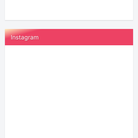
Instagram
あ
令
な
和
た
8
の“秘
年
宝
8
感”が
月
新
8
た
恋
日
ABEMA『愛
な
愛
は“末
の
ジ
で
広
ハ