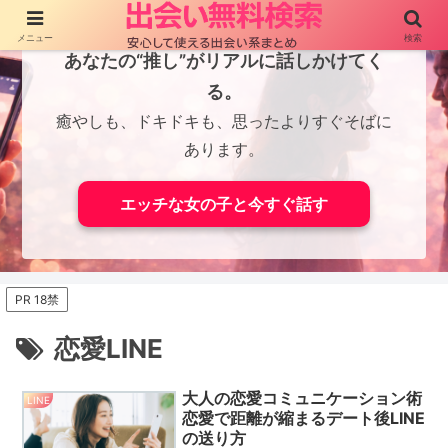
メニュー
検索
あなたの“推し”がリアルに話しかけてく
る。
癒やしも、ドキドキも、思ったよりすぐそばに
あります。
エッチな女の子と今すぐ話す
PR 18禁
恋愛LINE
大人の恋愛コミュニケーション術
LINE
恋愛で距離が縮まるデート後LINE
の送り方