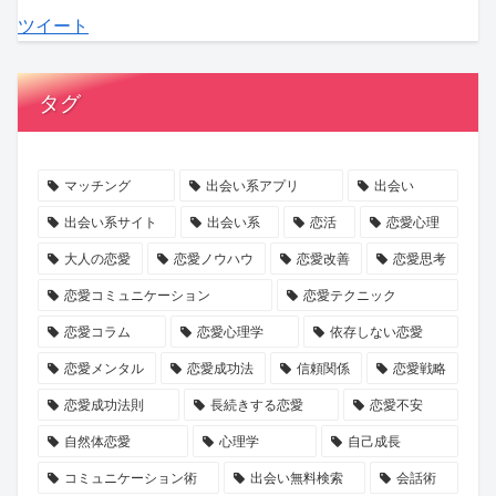
ツイート
FANZA
と
Ayumi
「縁
寒
「10
同
は？
Hills
起」
プ
人
人
成
さ
意
ロ
未
タグ
が
長
ん
識
ポ
満」
コ
を
初
調
ー
が
ラ
支
エ
査
ズ
最
マッチング
出会い系アプリ
出会い
ボ
え
ッ
か
秘
多
出会い系サイト
出会い系
恋活
恋愛心理
で“欲
合
セ
ら
話
に。
大人の恋愛
恋愛ノウハウ
恋愛改善
恋愛思考
望
う
イ
見
に
お
恋愛コミュニケーション
恋愛テクニック
ラ
心
『愛
え
見
も
恋愛コラム
恋愛心理学
依存しない恋愛
ベ
理
さ
た、
る、
て
リ
学
れ
新
新
な
恋愛メンタル
恋愛成功法
信頼関係
恋愛戦略
ン
る
し
し
し
恋愛成功法則
長続きする恋愛
恋愛不安
グ”企
の
い
い
重
自然体恋愛
心理学
自己成長
画！
を
結
出
視
コミュニケーション術
出会い無料検索
会話術
待
婚
会
の