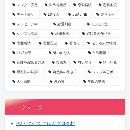
メンタル安定
自己肯定感
恋愛習慣
恋愛本質
た
の
い
少
デート会話
LINE術
恋愛LINE
聞き上手
な
カ
の
人
い
タ
可
数
メッセージ術
恋愛判断
モテる方法
で』
チ
能
婚
シンプル恋愛
承認欲求
好印象の作り方
が
と
性
が
恋愛感情
恋愛安定
習慣化
モテる人の特徴
問
は？
主
LINE会話
魅力的な人
自己開示
い
流
距離を縮める方法
共感力
思いやり
第一印象
か
と
け
な
返報性の法則
自然体の生き方
シンプル思考
る
る
人生戦略
褒め方
笑顔の効果
「選
時
べ
代
る
へ
ブックマーク
人
生」
PVアクセス にほんブログ村
の