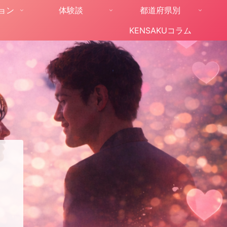
ョン
体験談
都道府県別
KENSAKUコラム
。