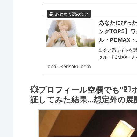
あなたにぴっ
ングTOP5】
ル・PCMAX・
出会い系サイトを
クル・PCMAX・
特徴や料金、使い
deai0kensaku.com
💥プロフィール空欄でも“即
証してみた結果…想定外の展開