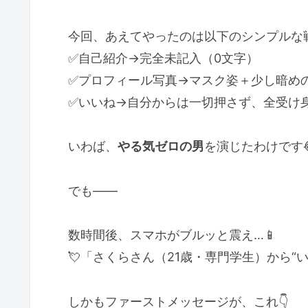
今回、あえてやったのは以下のシンプルな戦
✅自己紹介→完全未記入（0文字）
✅プロフィール写真→マスク姿＋少し暗めの
✅いいね→自分からは一切押さず、全受け
いわば、
やる気ゼロの男
を演じたわけです
でも――
数時間後、スマホがブルッと震え…📱
💘「さくらさん（21歳・専門学生）から“
しかもファーストメッセージが、これ👇