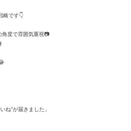
略です👇
角度で雰囲気重視📷
身

いいね”が届きました」