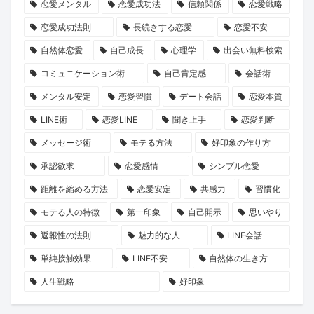
方
語」
運
を
会
巻
恋愛メンタル
恋愛成功法
信頼関係
恋愛戦略
と
命
リ
い
が、
恋愛成功法則
長続きする恋愛
恋愛不安
は？
の
セ
の
あ
自然体恋愛
自己成長
心理学
出会い無料検索
1
ッ
本
な
コミュニケーション術
自己肯定感
会話術
冊
ト
音
た
メンタル安定
恋愛習慣
デート会話
恋愛本質
と“推
し
に
の
LINE術
恋愛LINE
聞き上手
恋愛判断
し
ま
迫
恋
キ
せ
る
を
メッセージ術
モテる方法
好印象の作り方
ャ
ん
新
後
承認欲求
恋愛感情
シンプル恋愛
ラ”に
か？
企
押
距離を縮める方法
恋愛安定
共感力
習慣化
出
画
し
モテる人の特徴
第一印象
自己開示
思いやり
会
に
す
返報性の法則
魅力的な人
LINE会話
う
KENSAKU
る
旅
も
か
単純接触効果
LINE不安
自然体の生き方
へ！
期
も
人生戦略
好印象
【KENSAKU
待
し