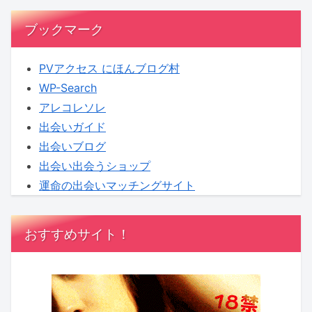
コ
れ
ラ
ま
ブックマーク
ム】
せ
ん
PVアクセス にほんブログ村
WP-Search
アレコレソレ
出会いガイド
出会いブログ
出会い出会うショップ
運命の出会いマッチングサイト
おすすめサイト！