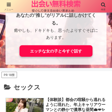
メニュー
検索
あなたの“推し”がリアルに話しかけてく
る。
癒やしも、ドキドキも、思ったよりすぐそばに
あります。
エッチな女の子と今すぐ話す
PR 18禁
セックス
【体験談】都会の喧騒から逃れる
30代
ように現れた、年上キャリアウー
マンとの静かで濃厚な昼間💼💋✨