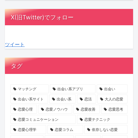
相
陣
画
の
ジ
「賭
手
も
の
『お
ャ
け」？
X(旧Twitter)でフォロー
に
感
中
盆
ス」
『賭
負
動！
に？
浄
の
け
担
結
『ラ
化
マ
か
ツイート
を
婚
ブ
キ
マ
ら
か
へ
タ
ャ
に
は
け
の
イ
ン
就
じ
タグ
な
本
プ
ペ
任！
ま
い
音
診
ー
ハ
る
デ
が
断』
ン』
イ
最
マッチング
出会い系アプリ
出会い
ー
紡
で、
で
ク
後
出会い系サイト
出会い系
恋活
大人の恋愛
ト
ぐ
あ
心
ラ
の
恋愛心理
恋愛ノウハウ
恋愛改善
恋愛思考
の
「成
な
と
ス
初
恋愛コミュニケーション
恋愛テクニック
誘
長
た
運
な
恋』
恋愛心理学
恋愛コラム
依存しない恋愛
い
物
の
命
出
2