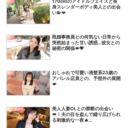
170cmのアイドルフェイスと長
20代
身スレンダーボディ美人との出会
い💫💋
既婚事務員との何気ない日常から
30代
突然始まった甘い誘惑…彼女との
秘密の関係💋💖
おしゃれで可愛い清楚系23歳の
20代
アパレル店員との、予想外の展開
💋
美人人妻OLとの禁断の出会い
OL・事務職
💋！夫の目を盗んで繰り広げられ
る刺激的な一夜🔥…