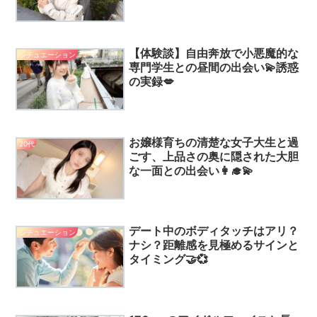
【体験談】自由奔放で小悪魔的な
シチュエーション
専門学生との昼間の出会い💫誘惑
の実録💋
お嬢様育ちの清楚な女子大生と過
20代
ごす、上品さの奥に隠された大胆
な一面との出会い👩‍🎓💫
デート中のボディタッチはアリ？
シチュエーション
ナシ？距離感を見極めるサインと
タイミング🤝💞