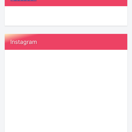
Instagram
『執
恋
着』
愛
と
で
『運
「付
命』
き
の
合
愛。
う
人
【KENSAKU
前」
KENSAKU
気
コ
に
コ