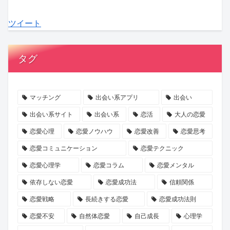
関
な
「チ
頼
「SAKURA
見
ツイート
係
た
ャ
を
も
極
性
の
ピ
育
の
め
未
男」
て
づ
た
タグ
来
の
る
く
い“良
を
影？
交
り
心
考
AI
際
婚
的”の
マッチング
出会い系アプリ
出会い
え
時
の
活」
真
出会い系サイト
出会い系
恋活
大人の恋愛
る
代
始
で
実
恋愛心理
恋愛ノウハウ
恋愛改善
恋愛思考
ヒ
の
め
素
を
恋愛コミュニケーション
恋愛テクニック
ン
コ
方
敵
KENSAKU
恋愛心理学
恋愛コラム
恋愛メンタル
ト
ミ
な
が
ュ
一
解
依存しない恋愛
恋愛成功法
信頼関係
ニ
日
説！
恋愛戦略
長続きする恋愛
恋愛成功法則
ケ
を
恋愛不安
自然体恋愛
自己成長
心理学
ー