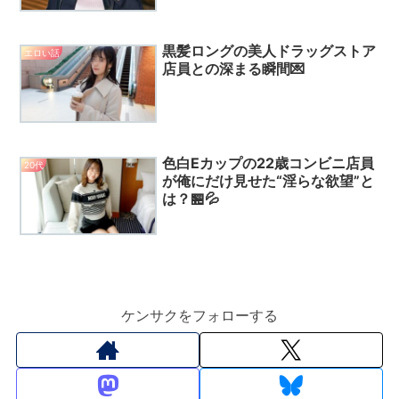
黒髪ロングの美人ドラッグストア
エロい話
店員との深まる瞬間💌
色白Eカップの22歳コンビニ店員
20代
が俺にだけ見せた“淫らな欲望”と
は？🏪💦
ケンサクをフォローする