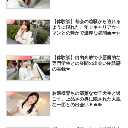
【体験談】都会の喧騒から逃れる
30代
ように現れた、年上キャリアウー
マンとの静かで濃厚な昼間💼💋✨
【体験談】自由奔放で小悪魔的な
シチュエーション
専門学生との昼間の出会い💫誘惑
の実録💋
お嬢様育ちの清楚な女子大生と過
20代
ごす、上品さの奥に隠された大胆
な一面との出会い👩‍🎓💫