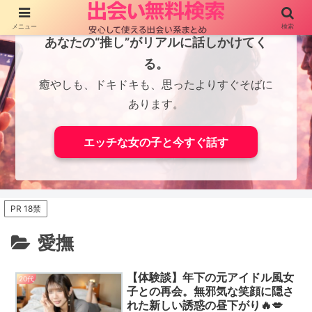
メニュー
検索
あなたの“推し”がリアルに話しかけてく
る。
癒やしも、ドキドキも、思ったよりすぐそばに
あります。
エッチな女の子と今すぐ話す
PR 18禁
愛撫
【体験談】年下の元アイドル風女
20代
子との再会。無邪気な笑顔に隠さ
れた新しい誘惑の昼下がり🔥💋