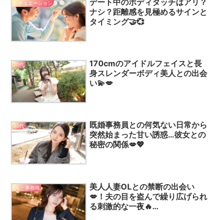
デート中のボディタッチはアリ？
シチュエーション
ナシ？距離感を見極めるサインと
タイミング🤝💞
170cmのアイドルフェイスと長
20代
身スレンダーボディ美人との出会
い💫💋
既婚事務員との何気ない日常から
30代
突然始まった甘い誘惑…彼女との
秘密の関係💋💖
美人人妻OLとの禁断の出会い
OL・事務職
💋！夫の目を盗んで繰り広げられ
る刺激的な一夜🔥…