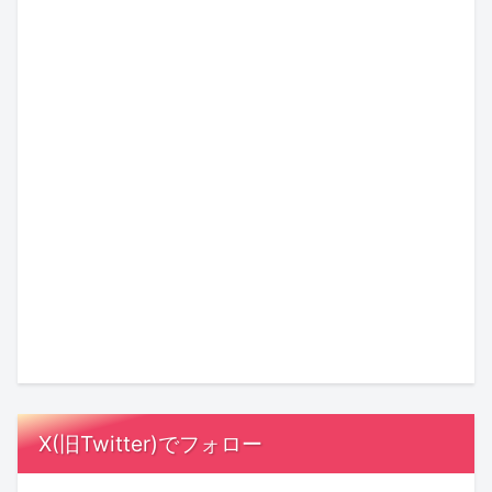
コ
ラ
焦
ラ
ミ
ム】
ら
ム：
ッ
婚
な
佐
ク
活
い
倉
新
か
人
市
刊
ら“親”に
Z
が
で
「料
か
な
世
う
新
金
ら
る
代
ま
し
即
考
ま
の
く
い
答
え
で
恋
い
出
の
る、
2
愛
く
会
探
心
年
に
理
い
偵」
揺
2
忍
由
を！
は
さ
ヶ
び
と
年
要
X(旧Twitter)でフォロー
ぶ
月！
寄
は？
齢
注
る
あ
る
信
別
意？