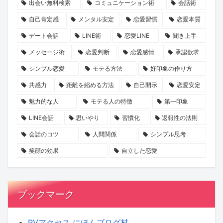
出会い無料検索
コミュニケーション術
会話術
シ
自己肯定感
メンタル安定
恋愛習慣
恋愛本質
ョ
デート会話
LINE術
恋愛LINE
聞き上手
ン
を
メッセージ術
恋愛判断
恋愛感情
承認欲求
KENSAKU
シンプル恋愛
モテる方法
好印象の作り方
が
共感力
距離を縮める方法
自己開示
恋愛安定
考
魅力的な人
モテる人の特徴
第一印象
察
LINE会話
思いやり
習慣化
返報性の法則
会話のコツ
人間関係
シンプル思考
笑顔の効果
自立した恋愛
ブックマーク
PVアクセス にほんブログ村