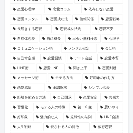
の
相
話
の
恋愛心理学
恋愛コラム
依存しない恋愛
み』
手
が
『お
完
に
ABEMA
盆
恋愛メンタル
恋愛成功法
信頼関係
恋愛戦略
結
負
で
浄
長続きする恋愛
恋愛成功法則
恋愛不安
記
担
放
化
自然体恋愛
自己成長
出会い無料検索
心理学
念
を
送
キ
コミュニケーション術
メンタル安定
会話術
イ
か
ャ
自己肯定感
恋愛習慣
デート会話
恋愛本質
ベ
け
ン
LINE術
恋愛LINE
聞き上手
恋愛判断
ン
な
ペ
ト
い
ー
メッセージ術
モテる方法
好印象の作り方
か
デ
ン』
恋愛感情
承認欲求
シンプル恋愛
ら
ー
で
距離を縮める方法
自己開示
恋愛安定
共感力
考
ト
心
習慣化
モテる人の特徴
第一印象
思いやり
え
の
と
好印象
魅力的な人
返報性の法則
LINE会話
る
誘
運
出
い
命
人生戦略
愛される人の特徴
依存恋愛