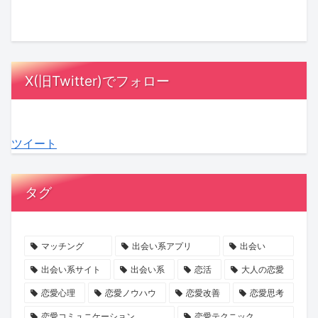
る”神
に
な
は？
つ
盆
回”エ
も
誘
好
い
の
ピ
通
い
印
に
運
ソ
じ
方」
象
決
気
X(旧Twitter)でフォロー
ー
る？
が
を
着！
を
ド
『悪
成
残
『ガ
デ
に
役
功
す
ー
ト
ツイート
KENSAKU
の
率
大
ル
ッ
も
エ
を
人
オ
ク
共
ン
高
の
ア
ス！
タグ
感！
デ
め
デ
レ
星
ィ
る
ー
デ
ひ
ン
理
ト
ィ
と
マッチング
出会い系アプリ
出会い
グ
由
術
3』
み
出会い系サイト
出会い系
恋活
大人の恋愛
は
と
最
さ
恋愛心理
恋愛ノウハウ
恋愛改善
恋愛思考
死
は？
終
ん
恋愛コミュニケーション
恋愛テクニック