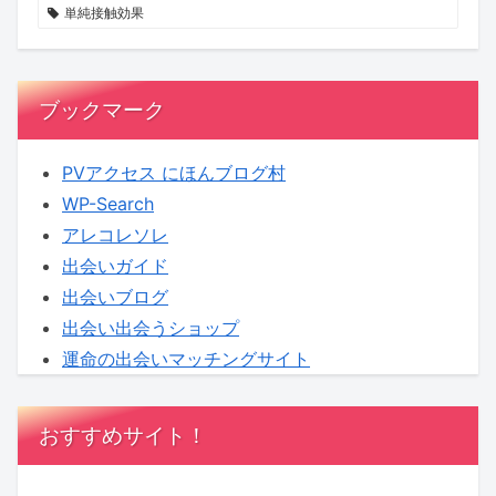
会
方
を
単純接触効果
い
リ
の
セ
ヒ
ッ
ブックマーク
ン
ト
ト
し
PVアクセス にほんブログ村
【KENSAKU
ま
WP-Search
コ
せ
アレコレソレ
ラ
ん
出会いガイド
ム】
か？
出会いブログ
出会い出会うショップ
運命の出会いマッチングサイト
おすすめサイト！