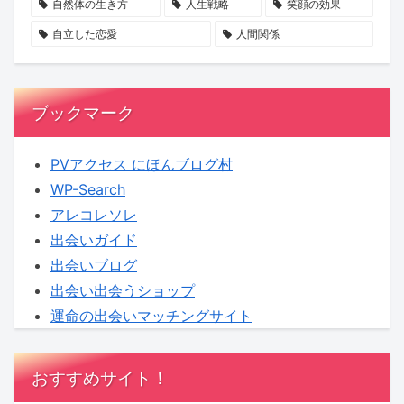
ー
20
か？
自然体の生き方
人生戦略
笑顔の効果
ト
代
自立した恋愛
人間関係
ナ
女
ー
性
シ
が
ブックマーク
ッ
狙
プ
わ
PVアクセス にほんブログ村
と
れ
WP-Search
は？
る
アレコレソレ
実
出会いガイド
態
出会いブログ
と
出会い出会うショップ
は？
運命の出会いマッチングサイト
おすすめサイト！