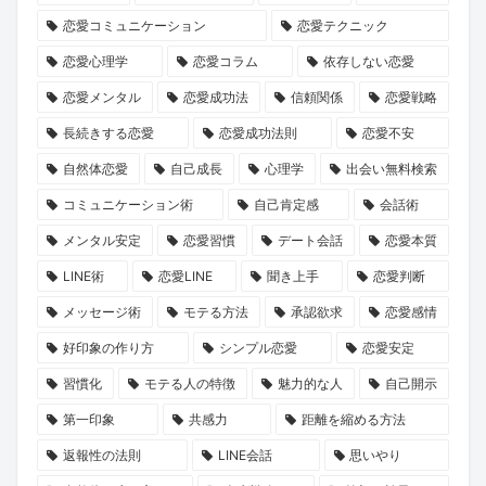
を
嫁
グ
ト
て
ら
恋愛コミュニケーション
恋愛テクニック
築
-
ア
2026」
み
学
恋愛心理学
恋愛コラム
依存しない恋愛
く
ヴ
プ
で
ま
ぶ、
心
ァ
リ
運
し
大
恋愛メンタル
恋愛成功法
信頼関係
恋愛戦略
理
ル
経
命
た。
人
長続きする恋愛
恋愛成功法則
恋愛不安
学
キ
由
の
の
自然体恋愛
自己成長
心理学
出会い無料検索
ュ
の
出
恋
コミュニケーション術
自己肯定感
会話術
リ
競
会
の
メンタル安定
恋愛習慣
デート会話
恋愛本質
ア-』
馬
い
育
LINE術
恋愛LINE
聞き上手
恋愛判断
が
予
を
み
描
想
見
方
メッセージ術
モテる方法
承認欲求
恋愛感情
く
ソ
つ
好印象の作り方
シンプル恋愛
恋愛安定
理
フ
け
習慣化
モテる人の特徴
魅力的な人
自己開示
想
ト
ま
第一印象
共感力
距離を縮める方法
の
詐
せ
返報性の法則
LINE会話
思いやり
パ
欺、
ん