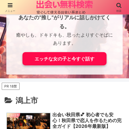
メニュー
検索
あなたの“推し”がリアルに話しかけてく
る。
癒やしも、ドキドキも、思ったよりすぐそばに
あります。
エッチな女の子と今すぐ話す
PR 18禁
潟上市
出会い秋田県💕 初心者でも安
にかほ市
心！秋田県で恋人を作るための完
全ガイド【2026年最新版】