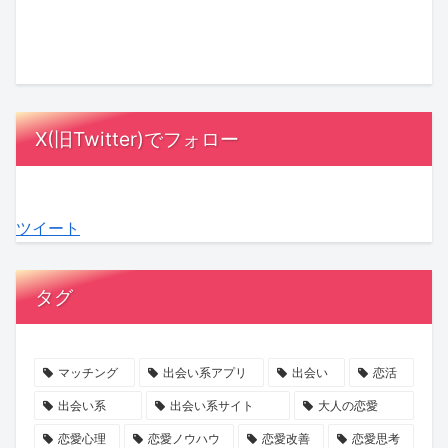
ト
×
「必
山
本
氏
ナ
バ
ず
ま
当
と
ー
ト
勝
す
は
ど
に
ル
て
み
も
う
な
で
る」
ず
っ
向
X(旧Twitter)でフォロー
る
紡
の
高
と
き
理
ぐ
誘
原
し
合
由
「花
惑
×
た
う？
ツイート
と
嫁」
に
マ
い
女
は？
の
ご
ッ
夫
性
支
物
注
チ
婦
100
タグ
え
語！
意！
ン
の“心
人
合
『魔
マ
グ
の
の
う
剣
ッ
イ
声”を
本
マッチング
出会い系アプリ
出会い
恋活
関
の
チ
ベ
聞
音
出会い系
出会い系サイト
大人の恋愛
係
花
ン
ン
い
か
恋愛心理
恋愛ノウハウ
恋愛改善
恋愛思考