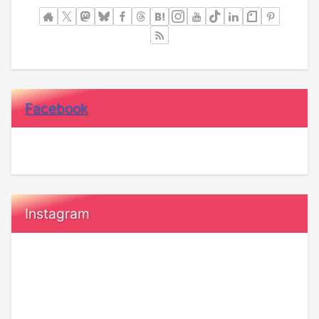
Facebook
Instagram
恋
【KENSAKU
愛
コ
で
ラ