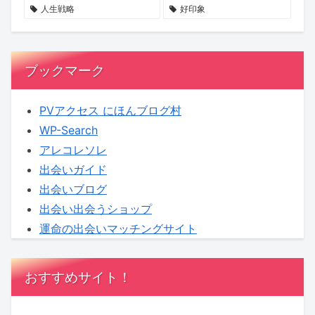
へ！
期
も
人生戦略
好印象
【KENSAKU
待
し
コ
れ
ラ
ま
ブックマーク
ム】
せ
ん
PVアクセス にほんブログ村
WP-Search
アレコレソレ
出会いガイド
出会いブログ
出会い出会うショップ
運命の出会いマッチングサイト
おすすめサイト！