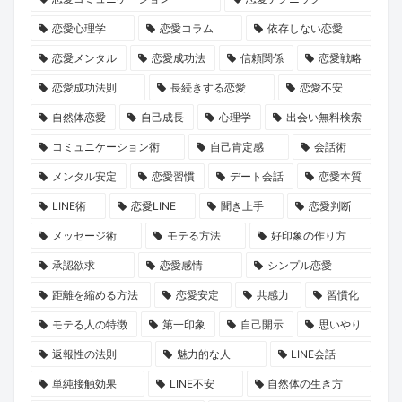
誘
長
た
運
な
恋』
恋愛心理学
恋愛コラム
依存しない恋愛
い
物
の
命
出
2
方
語」
運
を
会
巻
恋愛メンタル
恋愛成功法
信頼関係
恋愛戦略
と
命
リ
い
が、
恋愛成功法則
長続きする恋愛
恋愛不安
は？
の
セ
の
あ
自然体恋愛
自己成長
心理学
出会い無料検索
1
ッ
本
な
コミュニケーション術
自己肯定感
会話術
冊
ト
音
た
メンタル安定
恋愛習慣
デート会話
恋愛本質
と“推
し
に
の
LINE術
恋愛LINE
聞き上手
恋愛判断
し
ま
迫
恋
キ
せ
る
を
メッセージ術
モテる方法
好印象の作り方
ャ
ん
新
後
承認欲求
恋愛感情
シンプル恋愛
ラ”に
か？
企
押
距離を縮める方法
恋愛安定
共感力
習慣化
出
画
し
モテる人の特徴
第一印象
自己開示
思いやり
会
に
す
返報性の法則
魅力的な人
LINE会話
う
KENSAKU
る
旅
も
か
単純接触効果
LINE不安
自然体の生き方