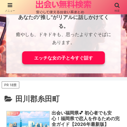
メニュー
検索
あなたの“推し”がリアルに話しかけてく
る。
癒やしも、ドキドキも、思ったよりすぐそばに
あります。
エッチな女の子と今すぐ話す
PR 18禁
田川郡糸田町
出会い福岡県💕 初心者でも安
うきは市
心！福岡県で恋人を作るための完
全ガイド【2026年最新版】