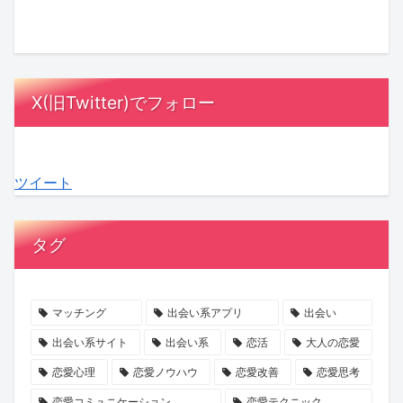
と
に
は
さ
ゴ
け
は？
MC
漫
ん
ー
は
相
陣
画
の
ジ
「賭
手
も
の
『お
ャ
け」？
X(旧Twitter)でフォロー
に
感
中
盆
ス」
『賭
負
動！
に？
浄
の
け
担
結
『ラ
化
マ
か
ツイート
を
婚
ブ
キ
マ
ら
か
へ
タ
ャ
に
は
け
の
イ
ン
就
じ
タグ
な
本
プ
ペ
任！
ま
い
音
診
ー
ハ
る
デ
が
断』
ン』
イ
最
マッチング
出会い系アプリ
出会い
ー
紡
で、
で
ク
後
出会い系サイト
出会い系
恋活
大人の恋愛
ト
ぐ
あ
心
ラ
の
恋愛心理
恋愛ノウハウ
恋愛改善
恋愛思考
の
「成
な
と
ス
初
恋愛コミュニケーション
恋愛テクニック