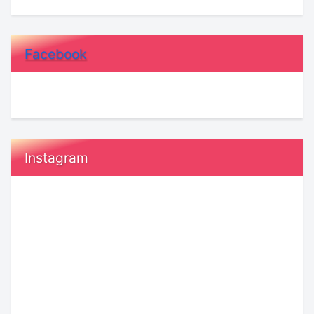
Facebook
Instagram
友
婚
だ
活
ち
の
作
「加
り
点
ア
方