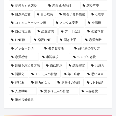
体
踏
大
ら
長続きする恋愛
恋愛成功法則
恋愛不安
制
み
き
ず！？
自然体恋愛
自己成長
出会い無料検索
心理学
で
出
く
鍵
コミュニケーション術
メンタル安定
会話術
全
し
影
は
自己肯定感
恋愛習慣
デート会話
恋愛本質
国
ま
響
「会
LINE術
恋愛LINE
聞き上手
恋愛判断
展
せ
す
話
開
ん
る
ス
メッセージ術
モテる方法
好印象の作り方
へ
か？
現
キ
恋愛感情
承認欲求
シンプル恋愛
実
ル」
距離を縮める方法
自己開示
恋愛安定
共感力
に
習慣化
モテる人の特徴
第一印象
思いやり
あ
好印象
魅力的な人
返報性の法則
LINE会話
っ
た！
人生戦略
愛される人の特徴
依存恋愛
単純接触効果