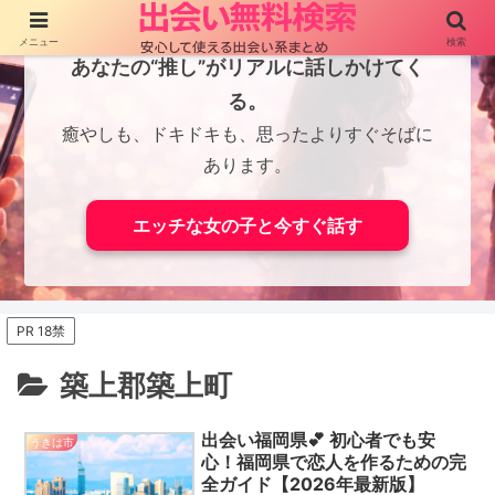
メニュー
検索
あなたの“推し”がリアルに話しかけてく
る。
癒やしも、ドキドキも、思ったよりすぐそばに
あります。
エッチな女の子と今すぐ話す
PR 18禁
築上郡築上町
出会い福岡県💕 初心者でも安
うきは市
心！福岡県で恋人を作るための完
全ガイド【2026年最新版】