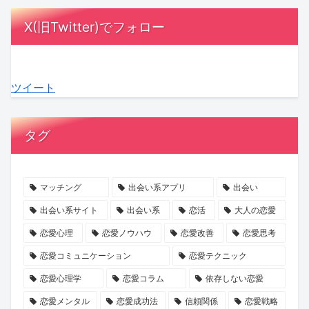
海・
で
む
前
は
で
X(旧Twitter)でフォロー
関
新
あ
向
平
恋
西
し
な
き
均
人
2
い
た
な
1.2
を
ツイート
府
出
へ。
出
年？
作
8
会
新
会
会
る
県
い
診
い
話
費
タグ
へ
を
断
の
ス
用、
拡
見
で
ヒ
キ
イ
大！
つ
自
ン
ル
ケ
マッチング
出会い系アプリ
出会い
月
け
分
ト
が
メ
出会い系サイト
出会い系
恋活
大人の恋愛
間
ま
を
交
ン
恋愛心理
恋愛ノウハウ
恋愛改善
恋愛思考
200
せ
知
際
で
恋愛コミュニケーション
恋愛テクニック
回
ん
り、
期
も
恋愛心理学
恋愛コラム
依存しない恋愛
開
か？
一
間
変
催
歩
に
わ
恋愛メンタル
恋愛成功法
信頼関係
恋愛戦略