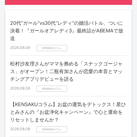
20代“ガール”vs30代“レディ”の婚活バトル、ついに
決着！『ガールオアレディ3』最終話がABEMAで放
送
2026.08.09
KENSAKUコラム
松村沙友理さんがママを務める「スナックゴージャ
ス」がオープン！二瓶有加さんが恋愛の本音とマッ
チングアプリデビューを語る
2026.08.09
KENSAKUコラム
【KENSAKUコラム】お盆の運気をデトックス！星ひ
とみさんの『お盆浄化キャンペーン』で心と運命を
リセットしませんか？
2026.08.08
KENSAKUコラム