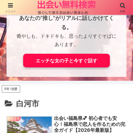
メニュー
検索
あなたの“推し”がリアルに話しかけてく
る。
癒やしも、ドキドキも、思ったよりすぐそばに
あります。
エッチな女の子と今すぐ話す
PR 18禁
白河市
出会い福島県💕 初心者でも安
いわき市
心！福島県で恋人を作るための完
全ガイド【2026年最新版】