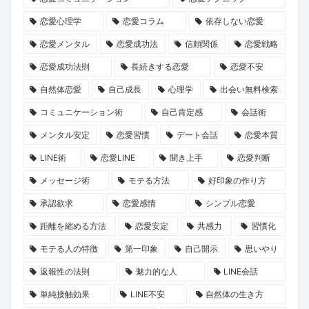
ン
就
誘
長
た
恋愛心理学
恋愛コラム
依存しない恋愛
ペ
任！
い
物
の
ー
ハ
方
語」
運
恋愛メンタル
恋愛成功法
信頼関係
恋愛戦略
ン』
イ
と
命
恋愛成功法則
長続きする恋愛
恋愛不安
で
ク
は？
の
自然体恋愛
自己成長
心理学
出会い無料検索
心
ラ
1
コミュニケーション術
自己肯定感
会話術
と
ス
冊
メンタル安定
恋愛習慣
デート会話
恋愛本質
運
な
と“推
LINE術
恋愛LINE
聞き上手
恋愛判断
命
出
し
を
会
キ
メッセージ術
モテる方法
好印象の作り方
リ
い
ャ
承認欲求
恋愛感情
シンプル恋愛
セ
の
ラ”に
距離を縮める方法
恋愛安定
共感力
習慣化
ッ
本
出
モテる人の特徴
第一印象
自己開示
思いやり
ト
音
会
返報性の法則
魅力的な人
LINE会話
し
に
う
ま
迫
旅
単純接触効果
LINE不安
自然体の生き方