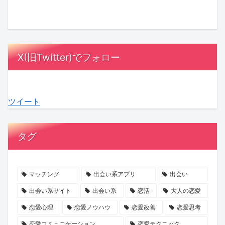
ル
ッ
さ
と
に
は
オ
ク
ん
は？
MC
漫
ア
ス！
が
相
陣
画
レ
星
「ス
手
も
の
X(旧Twitter)でフォロー
デ
ひ
ナ
に
感
中
ィ
と
ッ
負
動！
に？
3』
み
ク
担
結
『ラ
ツイート
最
さ
ゴ
を
婚
ブ
終
ん
ー
か
へ
タ
話
の
ジ
け
の
イ
タグ
が
『お
ャ
な
本
プ
ABEMA
盆
ス」
い
音
診
で
浄
の
デ
が
断』
マッチング
出会い系アプリ
出会い
放
化
マ
ー
紡
で、
出会い系サイト
出会い系
恋活
大人の恋愛
送
キ
マ
ト
ぐ
あ
恋愛心理
恋愛ノウハウ
恋愛改善
恋愛思考
ャ
に
の
「成
な
恋愛コミュニケーション
恋愛テクニック