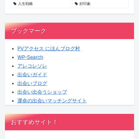
せ
る
へ！
人生戦略
好印象
ん
新
【KENSAKU
か？
企
コ
画
ラ
ブックマーク
に
ム】
KENSAKU
PVアクセス にほんブログ村
も
WP-Search
期
アレコレソレ
待
出会いガイド
出会いブログ
出会い出会うショップ
運命の出会いマッチングサイト
おすすめサイト！