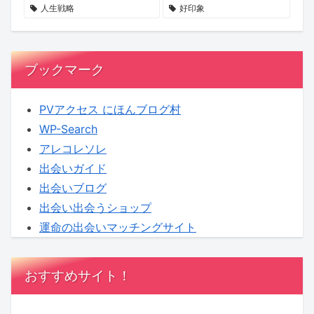
せ
る
へ！
人生戦略
好印象
ん
新
【KENSAKU
か？
企
コ
画
ラ
ブックマーク
に
ム】
KENSAKU
PVアクセス にほんブログ村
も
WP-Search
期
アレコレソレ
待
出会いガイド
出会いブログ
出会い出会うショップ
運命の出会いマッチングサイト
おすすめサイト！