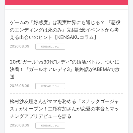
ゲームの「好感度」は現実世界にも通じる？ 『悪役
のエンディングは死のみ』完結記念イベントから考
える出会いのヒント【KENSAKUコラム】
2026.08.09
KENSAKUコラム
20代“ガール”vs30代“レディ”の婚活バトル、ついに
決着！『ガールオアレディ3』最終話がABEMAで放
送
2026.08.09
KENSAKUコラム
松村沙友理さんがママを務める「スナックゴージャ
ス」がオープン！二瓶有加さんが恋愛の本音とマッ
チングアプリデビューを語る
2026.08.09
KENSAKUコラム