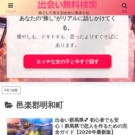
メニュー
検索
あなたの“推し”がリアルに話しかけてく
る。
癒やしも、ドキドキも、思ったよりすぐそばに
あります。
エッチな女の子と今すぐ話す
PR 18禁
邑楽郡明和町
出会い群馬県💕 初心者でも安
みどり市
心！群馬県で恋人を作るための完
全ガイド【2026年最新版】