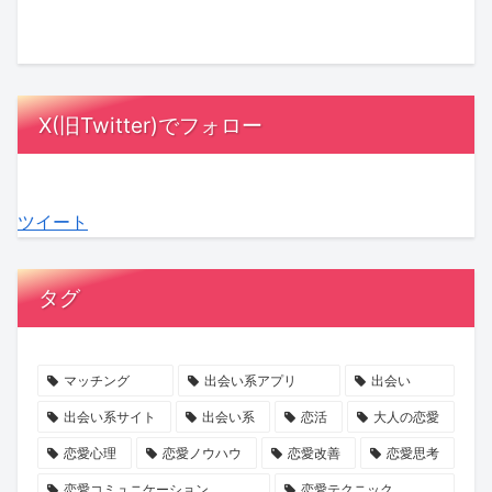
ル
ッ
さ
と
に
は
オ
ク
ん
は？
MC
漫
ア
ス！
が
相
陣
画
レ
星
「ス
手
も
の
X(旧Twitter)でフォロー
デ
ひ
ナ
に
感
中
ィ
と
ッ
負
動！
に？
3』
み
ク
担
結
『ラ
ツイート
最
さ
ゴ
を
婚
ブ
終
ん
ー
か
へ
タ
話
の
ジ
け
の
イ
タグ
が
『お
ャ
な
本
プ
ABEMA
盆
ス」
い
音
診
で
浄
の
デ
が
断』
マッチング
出会い系アプリ
出会い
放
化
マ
ー
紡
で、
出会い系サイト
出会い系
恋活
大人の恋愛
送
キ
マ
ト
ぐ
あ
恋愛心理
恋愛ノウハウ
恋愛改善
恋愛思考
ャ
に
の
「成
な
恋愛コミュニケーション
恋愛テクニック