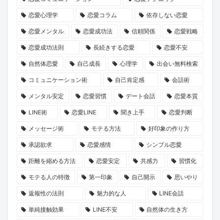
ン
就
誘
長
た
恋愛心理学
恋愛コラム
依存しない恋愛
ペ
任！
い
物
の
ー
ハ
方
語」
運
恋愛メンタル
恋愛成功法
信頼関係
恋愛戦略
ン』
イ
と
命
恋愛成功法則
長続きする恋愛
恋愛不安
で
ク
は？
の
自然体恋愛
自己成長
心理学
出会い無料検索
心
ラ
1
コミュニケーション術
自己肯定感
会話術
と
ス
冊
メンタル安定
恋愛習慣
デート会話
恋愛本質
運
な
と“推
LINE術
恋愛LINE
聞き上手
恋愛判断
命
出
し
を
会
キ
メッセージ術
モテる方法
好印象の作り方
リ
い
ャ
承認欲求
恋愛感情
シンプル恋愛
セ
の
ラ”に
距離を縮める方法
恋愛安定
共感力
習慣化
ッ
本
出
モテる人の特徴
第一印象
自己開示
思いやり
ト
音
会
返報性の法則
魅力的な人
LINE会話
し
に
う
ま
迫
旅
単純接触効果
LINE不安
自然体の生き方