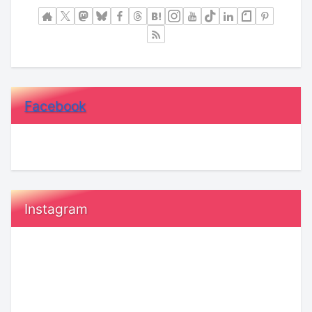
Facebook
Instagram
恋
【KENSAKU
愛
コ
で
ラ