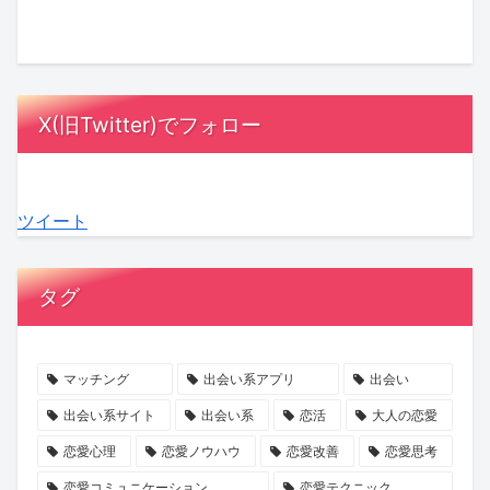
と
に
は
さ
ゴ
け
は？
MC
漫
ん
ー
は
相
陣
画
の
ジ
「賭
手
も
の
『お
ャ
け」？
X(旧Twitter)でフォロー
に
感
中
盆
ス」
『賭
負
動！
に？
浄
の
け
担
結
『ラ
化
マ
か
ツイート
を
婚
ブ
キ
マ
ら
か
へ
タ
ャ
に
は
け
の
イ
ン
就
じ
タグ
な
本
プ
ペ
任！
ま
い
音
診
ー
ハ
る
デ
が
断』
ン』
イ
最
マッチング
出会い系アプリ
出会い
ー
紡
で、
で
ク
後
出会い系サイト
出会い系
恋活
大人の恋愛
ト
ぐ
あ
心
ラ
の
恋愛心理
恋愛ノウハウ
恋愛改善
恋愛思考
の
「成
な
と
ス
初
恋愛コミュニケーション
恋愛テクニック