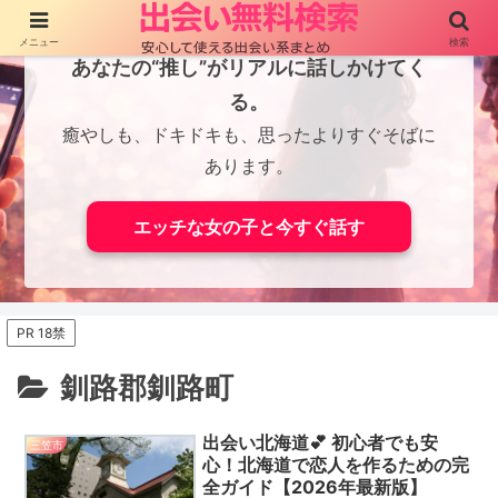
メニュー
検索
あなたの“推し”がリアルに話しかけてく
る。
癒やしも、ドキドキも、思ったよりすぐそばに
あります。
エッチな女の子と今すぐ話す
PR 18禁
釧路郡釧路町
出会い北海道💕 初心者でも安
三笠市
心！北海道で恋人を作るための完
全ガイド【2026年最新版】