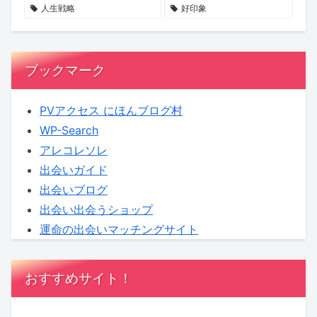
へ！
期
も
人生戦略
好印象
【KENSAKU
待
し
コ
れ
ラ
ま
ブックマーク
ム】
せ
ん
PVアクセス にほんブログ村
WP-Search
アレコレソレ
出会いガイド
出会いブログ
出会い出会うショップ
運命の出会いマッチングサイト
おすすめサイト！