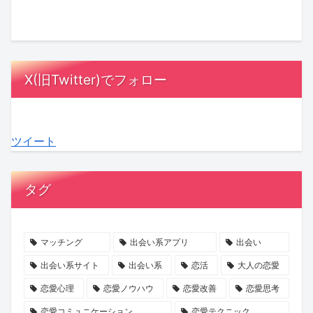
と
に
は
さ
ゴ
け
は？
MC
漫
ん
ー
は
相
陣
画
の
ジ
「賭
手
も
の
『お
ャ
け」？
X(旧Twitter)でフォロー
に
感
中
盆
ス」
『賭
負
動！
に？
浄
の
け
担
結
『ラ
化
マ
か
ツイート
を
婚
ブ
キ
マ
ら
か
へ
タ
ャ
に
は
け
の
イ
ン
就
じ
タグ
な
本
プ
ペ
任！
ま
い
音
診
ー
ハ
る
デ
が
断』
ン』
イ
最
マッチング
出会い系アプリ
出会い
ー
紡
で、
で
ク
後
出会い系サイト
出会い系
恋活
大人の恋愛
ト
ぐ
あ
心
ラ
の
恋愛心理
恋愛ノウハウ
恋愛改善
恋愛思考
の
「成
な
と
ス
初
恋愛コミュニケーション
恋愛テクニック