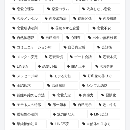
誘
長
た
運
な
恋』
恋愛心理学
恋愛コラム
依存しない恋愛
い
物
の
命
出
2
方
語」
運
を
会
巻
恋愛メンタル
恋愛成功法
信頼関係
恋愛戦略
と
命
リ
い
が、
恋愛成功法則
長続きする恋愛
恋愛不安
は？
の
セ
の
あ
自然体恋愛
自己成長
心理学
出会い無料検索
1
ッ
本
な
コミュニケーション術
自己肯定感
会話術
冊
ト
音
た
メンタル安定
恋愛習慣
デート会話
恋愛本質
と“推
し
に
の
LINE術
恋愛LINE
聞き上手
恋愛判断
し
ま
迫
恋
キ
せ
る
を
メッセージ術
モテる方法
好印象の作り方
ャ
ん
新
後
承認欲求
恋愛感情
シンプル恋愛
ラ”に
か？
企
押
距離を縮める方法
恋愛安定
共感力
習慣化
出
画
し
モテる人の特徴
第一印象
自己開示
思いやり
会
に
す
返報性の法則
魅力的な人
LINE会話
う
KENSAKU
る
旅
も
か
単純接触効果
LINE不安
自然体の生き方