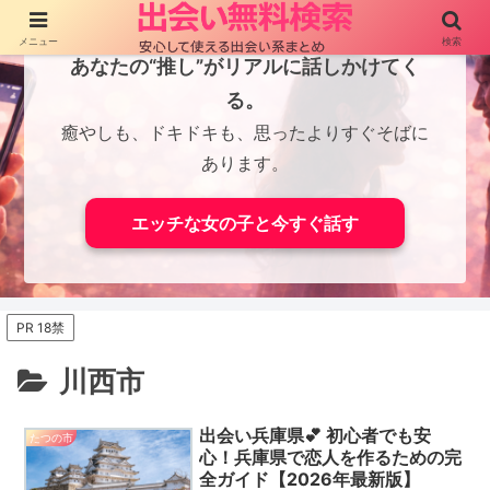
メニュー
検索
あなたの“推し”がリアルに話しかけてく
る。
癒やしも、ドキドキも、思ったよりすぐそばに
あります。
エッチな女の子と今すぐ話す
PR 18禁
川西市
出会い兵庫県💕 初心者でも安
たつの市
心！兵庫県で恋人を作るための完
全ガイド【2026年最新版】