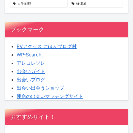
へ！
期
も
人生戦略
好印象
【KENSAKU
待
し
コ
れ
ラ
ま
ブックマーク
ム】
せ
ん
PVアクセス にほんブログ村
WP-Search
アレコレソレ
出会いガイド
出会いブログ
出会い出会うショップ
運命の出会いマッチングサイト
おすすめサイト！