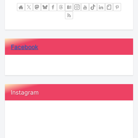
Facebook
Instagram
恋
【KENSAKU
愛
コ
で
ラ