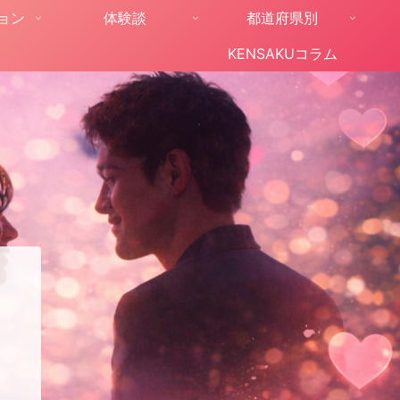
ョン
体験談
都道府県別
KENSAKUコラム
。