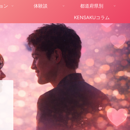
ョン
体験談
都道府県別
KENSAKUコラム
。