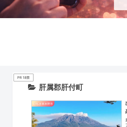
PR 18禁
肝属郡肝付町
いちき串木野市