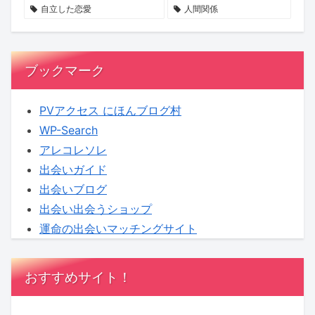
ト
代
自立した恋愛
人間関係
ナ
女
ー
性
シ
が
ブックマーク
ッ
狙
プ
わ
PVアクセス にほんブログ村
と
れ
WP-Search
は？
る
アレコレソレ
実
出会いガイド
態
出会いブログ
と
出会い出会うショップ
は？
運命の出会いマッチングサイト
おすすめサイト！