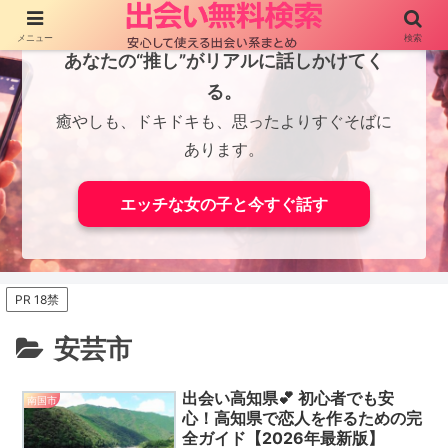
メニュー
検索
あなたの“推し”がリアルに話しかけてく
る。
癒やしも、ドキドキも、思ったよりすぐそばに
あります。
エッチな女の子と今すぐ話す
PR 18禁
安芸市
出会い高知県💕 初心者でも安
南国市
心！高知県で恋人を作るための完
全ガイド【2026年最新版】