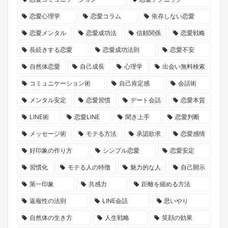
築
-
ア
2026」
み
学
恋愛心理学
恋愛コラム
依存しない恋愛
く
ヴ
プ
で
ま
ぶ、
心
ァ
リ
運
し
大
恋愛メンタル
恋愛成功法
信頼関係
恋愛戦略
理
ル
経
命
た。
人
長続きする恋愛
恋愛成功法則
恋愛不安
学
キ
由
の
の
自然体恋愛
自己成長
心理学
出会い無料検索
ュ
の
出
恋
コミュニケーション術
自己肯定感
会話術
リ
競
会
の
メンタル安定
恋愛習慣
デート会話
恋愛本質
ア-』
馬
い
育
LINE術
恋愛LINE
聞き上手
恋愛判断
が
予
を
み
描
想
見
方
メッセージ術
モテる方法
承認欲求
恋愛感情
く
ソ
つ
好印象の作り方
シンプル恋愛
恋愛安定
理
フ
け
習慣化
モテる人の特徴
魅力的な人
自己開示
想
ト
ま
第一印象
共感力
距離を縮める方法
の
詐
せ
返報性の法則
LINE会話
思いやり
パ
欺、
ん
ー
20
か？
自然体の生き方
人生戦略
笑顔の効果