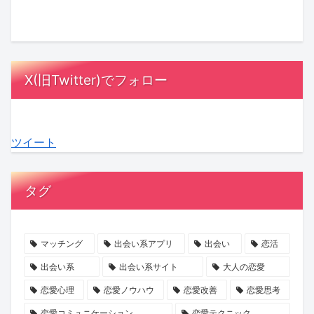
ナ
バ
ず
ま
当
と
ー
ト
勝
す
は
ど
に
ル
て
み
も
う
な
で
る」
ず
っ
向
X(旧Twitter)でフォロー
る
紡
の
高
と
き
理
ぐ
誘
原
し
合
由
「花
惑
×
た
う？
ツイート
と
嫁」
に
マ
い
女
は？
の
ご
ッ
夫
性
支
物
注
チ
婦
100
タグ
え
語！
意！
ン
の“心
人
合
『魔
マ
グ
の
の
う
剣
ッ
イ
声”を
本
マッチング
出会い系アプリ
出会い
恋活
関
の
チ
ベ
聞
音
出会い系
出会い系サイト
大人の恋愛
係
花
ン
ン
い
か
恋愛心理
恋愛ノウハウ
恋愛改善
恋愛思考
を
嫁
グ
ト
て
ら
恋愛コミュニケーション
恋愛テクニック