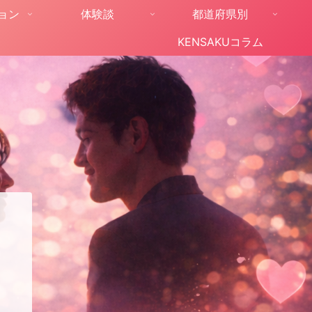
ョン
体験談
都道府県別
KENSAKUコラム
。