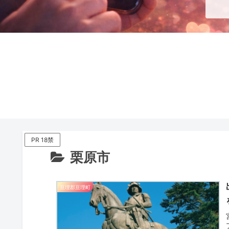
PR 18禁
栗原市
亘理郡亘理町