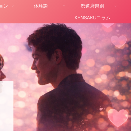
ョン
体験談
都道府県別
KENSAKUコラム
。