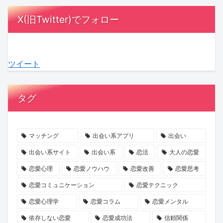
さ
ヶ
び
と
年
要
X(旧Twitter)でフォロー
ぶ
月！
寄
は？
齢
注
る
あ
る
信
別
意？
関
な
「チ
頼
「SAKURA
見
ツイート
係
た
ャ
を
も
極
性
の
ピ
育
の
め
未
男」
て
づ
た
タグ
来
の
る
く
い“良
を
影？
交
り
心
考
AI
際
婚
的”の
マッチング
出会い系アプリ
出会い
え
時
の
活」
真
出会い系サイト
出会い系
恋活
大人の恋愛
る
代
始
で
実
恋愛心理
恋愛ノウハウ
恋愛改善
恋愛思考
ヒ
の
め
素
を
恋愛コミュニケーション
恋愛テクニック
ン
コ
方
敵
KENSAKU
恋愛心理学
恋愛コラム
恋愛メンタル
ト
ミ
な
が
ュ
一
解
依存しない恋愛
恋愛成功法
信頼関係