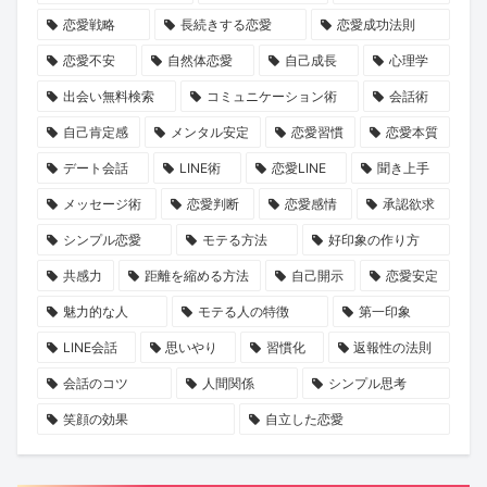
ニ
日
説！
恋愛戦略
長続きする恋愛
恋愛成功法則
ケ
を
恋愛不安
自然体恋愛
自己成長
心理学
ー
出会い無料検索
コミュニケーション術
会話術
シ
自己肯定感
メンタル安定
恋愛習慣
恋愛本質
ョ
デート会話
LINE術
恋愛LINE
聞き上手
ン
を
メッセージ術
恋愛判断
恋愛感情
承認欲求
KENSAKU
シンプル恋愛
モテる方法
好印象の作り方
が
共感力
距離を縮める方法
自己開示
恋愛安定
考
魅力的な人
モテる人の特徴
第一印象
察
LINE会話
思いやり
習慣化
返報性の法則
会話のコツ
人間関係
シンプル思考
笑顔の効果
自立した恋愛