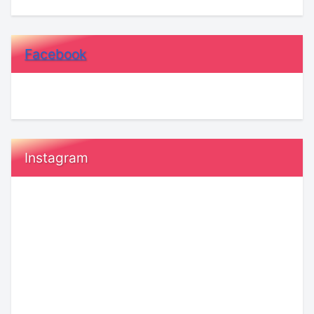
Facebook
Instagram
『執
恋
着』
愛
と
で
『運
「付
命』
き
の
合