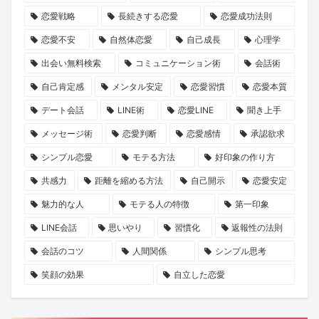
ニ
日
説！
恋愛戦略
長続きする恋愛
恋愛成功法則
ケ
を
恋愛不安
自然体恋愛
自己成長
心理学
ー
出会い無料検索
コミュニケーション術
会話術
シ
自己肯定感
メンタル安定
恋愛習慣
恋愛本質
ョ
デート会話
LINE術
恋愛LINE
聞き上手
ン
を
メッセージ術
恋愛判断
恋愛感情
承認欲求
KENSAKU
シンプル恋愛
モテる方法
好印象の作り方
が
共感力
距離を縮める方法
自己開示
恋愛安定
考
魅力的な人
モテる人の特徴
第一印象
察
LINE会話
思いやり
習慣化
返報性の法則
会話のコツ
人間関係
シンプル思考
笑顔の効果
自立した恋愛