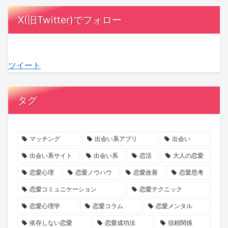
さ
ヶ
び
と
年
要
X(旧Twitter)でフォロー
ぶ
月！
寄
は？
齢
注
る
あ
る
信
別
意？
関
な
「チ
頼
「SAKURA
見
ツイート
係
た
ャ
を
も
極
性
の
ピ
育
の
め
未
男」
て
づ
た
タグ
来
の
る
く
い“良
を
影？
交
り
心
考
AI
際
婚
的”の
マッチング
出会い系アプリ
出会い
え
時
の
活」
真
出会い系サイト
出会い系
恋活
大人の恋愛
る
代
始
で
実
恋愛心理
恋愛ノウハウ
恋愛改善
恋愛思考
ヒ
の
め
素
を
恋愛コミュニケーション
恋愛テクニック
ン
コ
方
敵
KENSAKU
恋愛心理学
恋愛コラム
恋愛メンタル
ト
ミ
な
が
ュ
一
解
依存しない恋愛
恋愛成功法
信頼関係