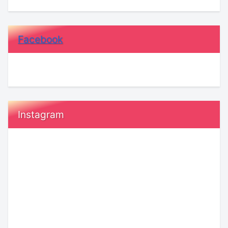
Facebook
Instagram
『執
恋
着』
愛
と
で
『運
「付
命』
き
の
合