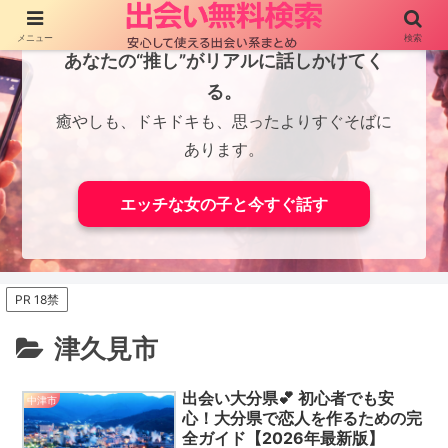
メニュー
検索
あなたの“推し”がリアルに話しかけてく
る。
癒やしも、ドキドキも、思ったよりすぐそばに
あります。
エッチな女の子と今すぐ話す
PR 18禁
津久見市
出会い大分県💕 初心者でも安
中津市
心！大分県で恋人を作るための完
全ガイド【2026年最新版】